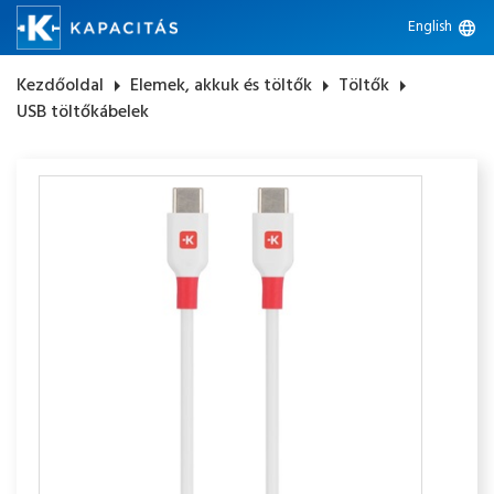
English
language
Kezdőoldal
arrow_right
Elemek, akkuk és töltők
arrow_right
Töltők
arrow_right
USB töltőkábelek