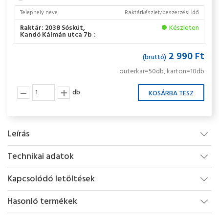
Telephely neve
Raktárkészlet/beszerzési idő
Raktár: 2038 Sóskút,
Készleten
Kandó Kálmán utca 7b :
2 990 Ft
(bruttó)
outerkar=50db, karton=10db
db
Leírás
Technikai adatok
Kapcsolódó letöltések
Hasonló termékek