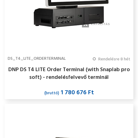
DS_T4_LITE_ORDERTERMINAL
Rendelésre 8 hét
DNP DS T4 LITE Order Terminal (with Snaplab pro
soft) - rendelésfelvevő terminál
1 780 676 Ft
(bruttó)