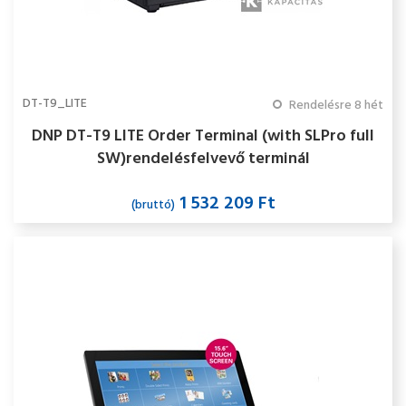
DT-T9_LITE
Rendelésre 8 hét
DNP DT-T9 LITE Order Terminal (with SLPro full
SW)rendelésfelvevő terminál
1 532 209 Ft
(bruttó)