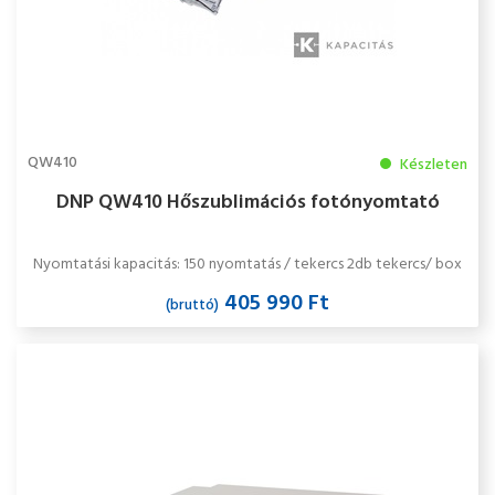
QW410
Készleten
DNP QW410 Hőszublimációs fotónyomtató
Nyomtatási kapacitás: 150 nyomtatás / tekercs 2db tekercs/ box
405 990 Ft
(bruttó)