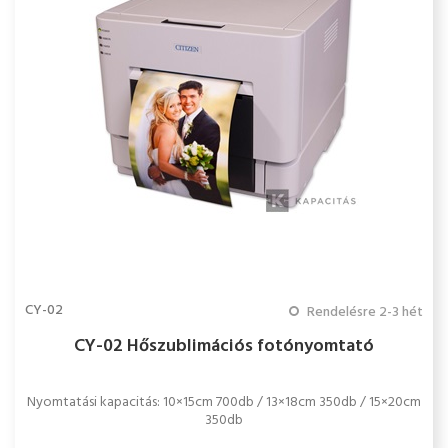
CY-02
Rendelésre 2-3 hét
CY-02 Hőszublimációs fotónyomtató
Nyomtatási kapacitás: 10×15cm 700db / 13×18cm 350db / 15×20cm
350db