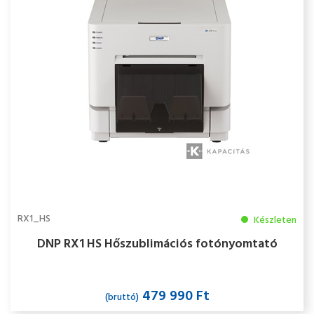
RX1_HS
Készleten
DNP RX1 HS Hőszublimációs fotónyomtató
479 990 Ft
(bruttó)