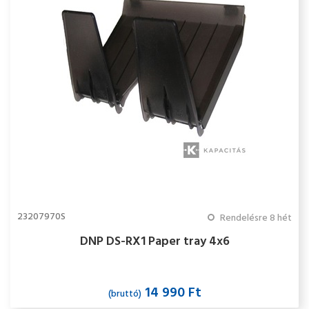
23207970S
Rendelésre 8 hét
DNP DS-RX1 Paper tray 4x6
14 990 Ft
(bruttó)