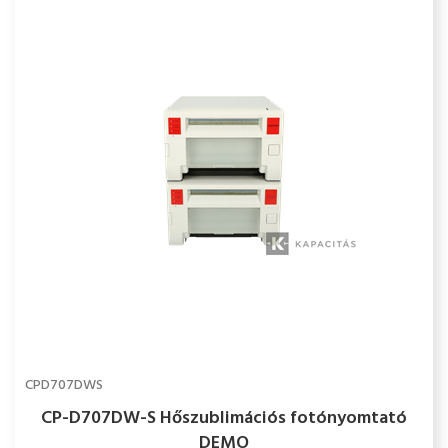
CPD707DWS
CP-D707DW-S Hőszublimációs fotónyomtató
DEMO