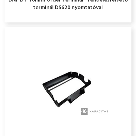
DNP DT-T6mini Order Terminal - rendelésfelvevő
terminál DS620 nyomtatóval