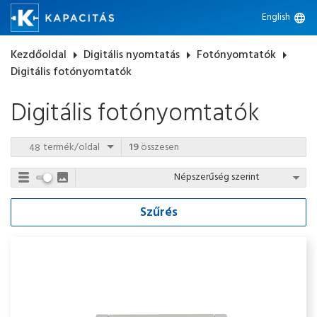
English
language
Kezdőoldal
arrow_right
Digitális nyomtatás
arrow_right
Fotónyomtatók
arrow_right
Digitális fotónyomtatók
Digitális fotónyomtatók
termék/oldal
19
összesen
Szűrés