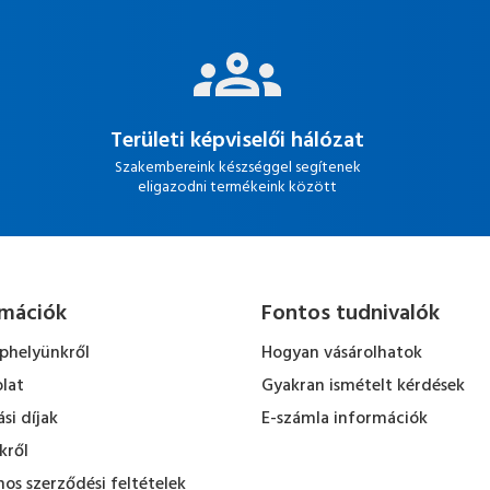
Területi képviselői hálózat
Szakembereink készséggel segítenek
eligazodni termékeink között
rmációk
Fontos tudnivalók
ephelyünkről
Hogyan vásárolhatok
lat
Gyakran ismételt kérdések
ási díjak
E-számla információk
kről
nos szerződési feltételek