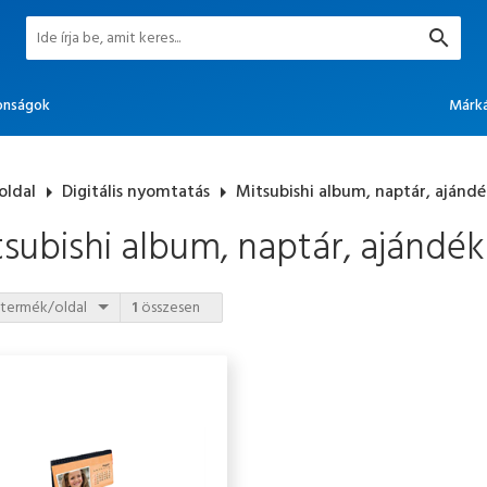
onságok
Márk
oldal
arrow_right
Digitális nyomtatás
arrow_right
Mitsubishi album, naptár, ajándé
subishi album, naptár, ajándék
termék/oldal
1
összesen