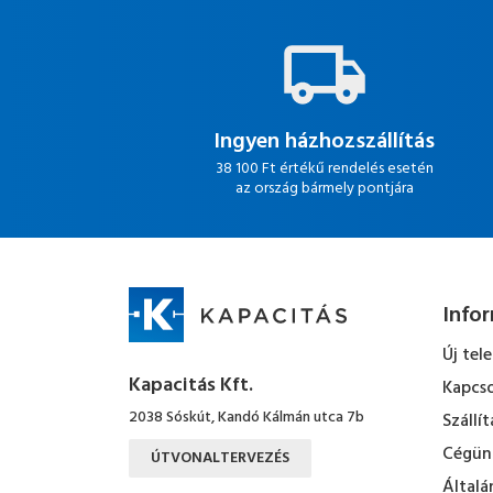
Ingyen házhozszállítás
38 100 Ft értékű rendelés esetén
az ország bármely pontjára
Info
Új tel
Kapacitás Kft.
Kapcso
2038 Sóskút, Kandó Kálmán utca 7b
Szállít
Cégün
ÚTVONALTERVEZÉS
Általá