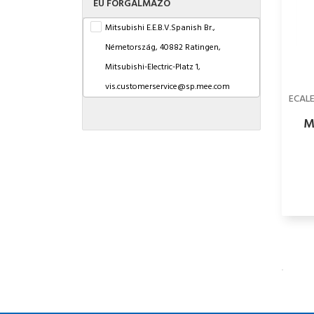
EU FORGALMAZÓ
Mitsubishi E.E.B.V.Spanish Br.,
Németország, 40882 Ratingen,
Mitsubishi-Electric-Platz 1,
vis.customerservice@sp.mee.com
ECAL
M