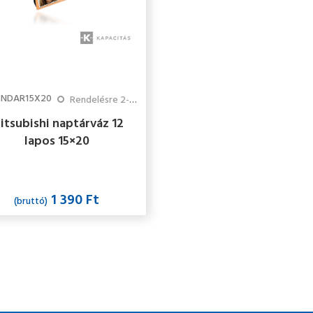
ENDAR15X20
Rendelésre 2-3 hét
itsubishi naptárváz 12
lapos 15×20
1 390 Ft
(bruttó)