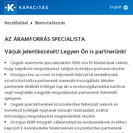
English
language
Kezdőoldal
arrow_right
Bemutatkozás
AZ ÁRAMFORRÁS SPECIALISTA
Várjuk jelentkezését! Legyen Ön is partnerünk!
Cégünk áramforrás specialistaként 1990 óta fő feladatának tekinti,
hogy teljeskörű megoldásokat találjon és kínáljon partnerei részére.
Országos key-account és képviselői hálózattal rendelkezünk
ezzel is biztosítva partnereink maximális kiszolgálását. Minden
partnerünk dedikált kollégát kap aki a vevőszolgálatunkkal karöltve
segít megtalálni a legjobb megoldásokat partnereink felmerülő
igényeire.
Cégünk ipari hátterének köszönhetően felkészült mérnök és
kivitelező kollégák nyújtanak műszaki tanácsadást, ezáltal
biztonságos megoldásokat megrendelőink részére.
Octopus 8ERP Integrált vállalatirányítási rendszerünknek és ehhez
kapcsolt E-kereskedelmi felületünknek köszönhetően partnereink