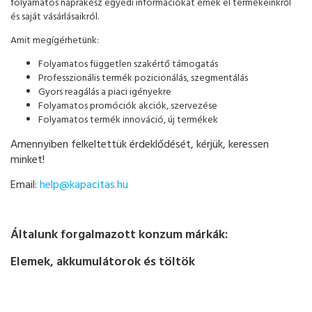
folyamatos naprakész egyedi információkat érnek el termékeinkről
és saját vásárlásaikról.
Amit megígérhetünk:
Folyamatos független szakértő támogatás
Professzionális termék pozicionálás, szegmentálás
Gyors reagálás a piaci igényekre
Folyamatos promóciók akciók, szervezése
Folyamatos termék innováció, új termékek
Amennyiben felkeltettük érdeklődését, kérjük, keressen
minket!
Email:
help@kapacitas.hu
Általunk forgalmazott konzum márkák:
Elemek, akkumulátorok és töltök