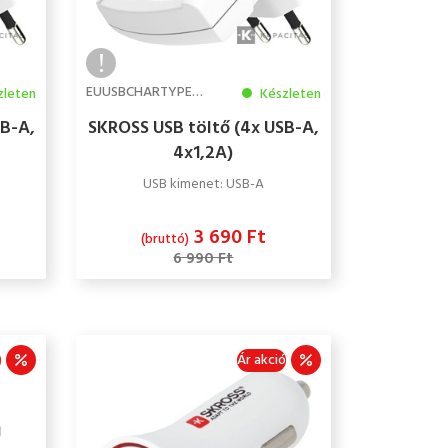
EUUSBCHARTYPE4A
zleten
Készleten
SB-A,
SKROSS USB töltő (4x USB-A,
4x1,2A)
USB kimenet: USB-A
3 690 Ft
(bruttó)
6 990 Ft
ó
Ár akció