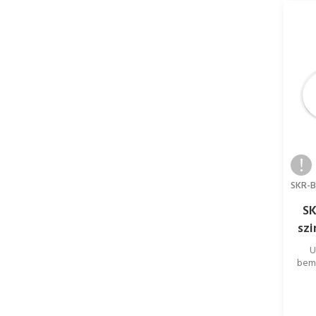
SK
szi
U
beme