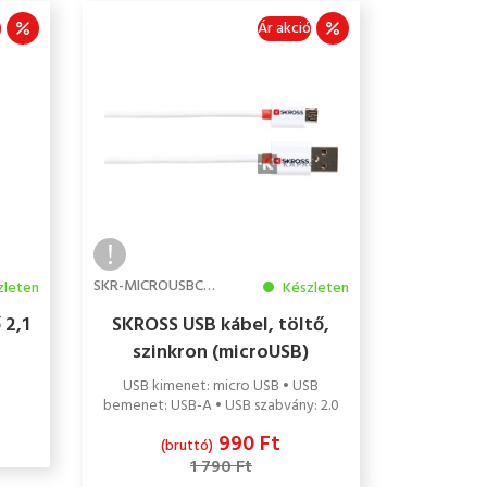
ó
Ár akció
SKR-MICROUSBCABLE
zleten
Készleten
 2,1
SKROSS USB kábel, töltő,
szinkron (microUSB)
USB kimenet: micro USB • USB
bemenet: USB-A • USB szabvány: 2.0
990 Ft
(bruttó)
1 790 Ft