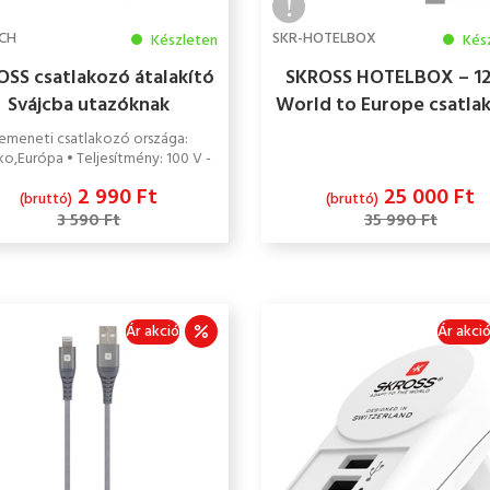
CH
SKR-HOTELBOX
Készleten
Kés
OSS csatlakozó átalakító
SKROSS HOTELBOX – 1
Svájcba utazóknak
World to Europe csatla
átalakító, Európába
emeneti csatlakozó országa:
utazóknak
o,Európa • Teljesítmény: 100 V -
1000 W / 250 V - 2500 W
2 990 Ft
25 000 Ft
(bruttó)
(bruttó)
3 590 Ft
35 990 Ft
Ár akció
Ár akci