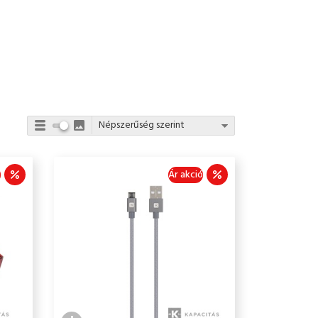
ó
Ár akció