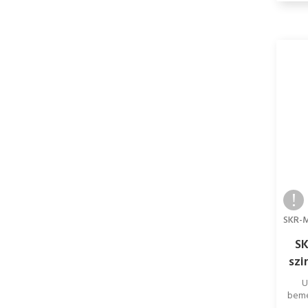
SK
szi
U
beme