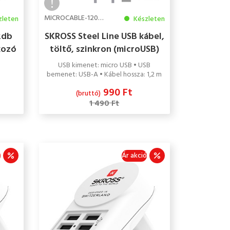
MICROCABLE-120-STEEL
zleten
Készleten
2db
SKROSS Steel Line USB kábel,
kozó
töltő, szinkron (microUSB)
1,2m
USB kimenet: micro USB • USB
bemenet: USB-A • Kábel hossza: 1,2 m
990 Ft
(bruttó)
1 490 Ft
ó
Ár akció