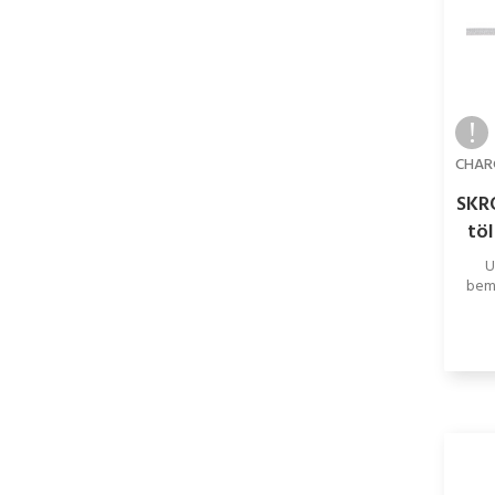
SKRO
töl
U
beme