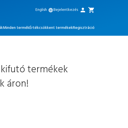
person
cart
English
Bejelentkezés
language
ák
Minden termék
Értékcsökkent termékek
Regisztráció
 kifutó termékek
k áron!