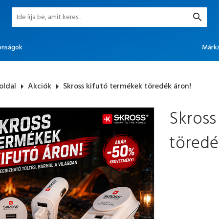
onságok
Márk
oldal
arrow_right
Akciók
arrow_right
Skross kifutó termékek töredék áron!
Skross
töredé