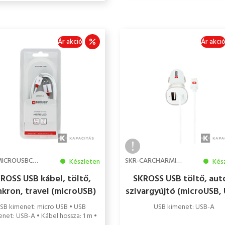
Ár akció
Ár akci
SKR-MICROUSBCABLETE
SKR-CARCHARMICROCAB
Készleten
Kés
ROSS USB kábel, töltő,
SKROSS USB töltő, aut
nkron, travel (microUSB)
szivargyújtó (microUSB,
1m
A)
SB kimenet: micro USB • USB
USB kimenet: USB-A
net: USB-A • Kábel hossza: 1 m •