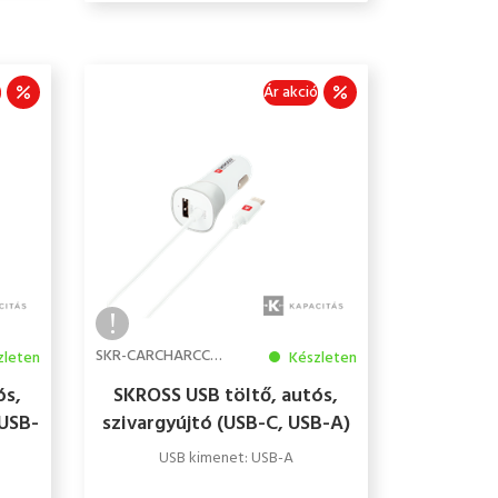
ó
Ár akció
SKR-CARCHARCCAB
zleten
Készleten
ós,
SKROSS USB töltő, autós,
 USB-
szivargyújtó (USB-C, USB-A)
USB kimenet: USB-A