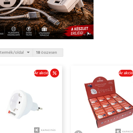
termék/oldal
18
összesen
Ár akció
Ár akci