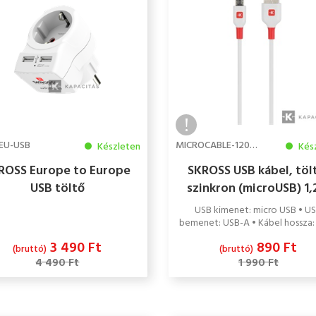
EU-USB
MICROCABLE-120CM
Készleten
Kés
ROSS Europe to Europe
SKROSS USB kábel, töl
USB töltő
szinkron (microUSB) 1
USB kimenet: micro USB • U
bemenet: USB-A • Kábel hossza: 
3 490 Ft
890 Ft
(bruttó)
(bruttó)
4 490 Ft
1 990 Ft