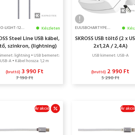
USB-TO-LIGHT-120-STEEL
EUUSBCHARTYPE2A
Készleten
Kés
SS Steel Line USB kábel,
SKROSS USB töltő (2 x U
tő, szinkron, (lightning)
2x1,2A / 2,4A)
1,2m
imenet: lightning • USB bemenet:
USB kimenet: USB-A
USB-A • Kábel hossza: 1,2 m
3 990 Ft
2 990 Ft
(bruttó)
(bruttó)
7 190 Ft
5 290 Ft
Ár akció
Ár akci