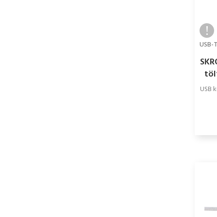
SKRO
töl
USB k