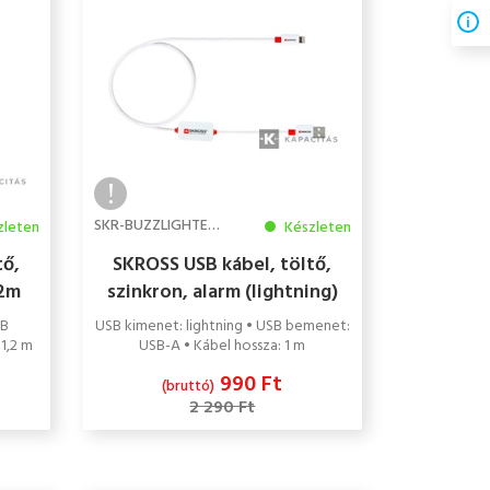
SKR-BUZZLIGHTENINGCAB
zleten
Készleten
tő,
SKROSS USB kábel, töltő,
,2m
szinkron, alarm (lightning)
1m
SB
USB kimenet: lightning • USB bemenet:
1,2 m
USB-A • Kábel hossza: 1 m
990 Ft
(bruttó)
2 290 Ft