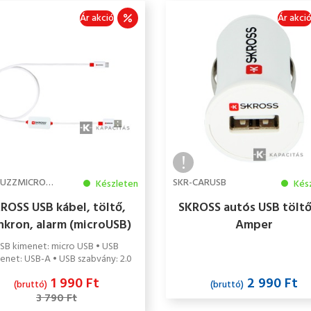
Ár akció
Ár akci
SKR-BUZZMICROUSBCABE
SKR-CARUSB
Készleten
Kés
ROSS USB kábel, töltő,
SKROSS autós USB töltő
nkron, alarm (microUSB)
Amper
SB kimenet: micro USB • USB
net: USB-A • USB szabvány: 2.0
1 990 Ft
2 990 Ft
(bruttó)
(bruttó)
3 790 Ft