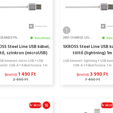
CHARGEANDSYNC-MICRO
2IN1-CHARGE-LIGHTNING
Készleten
Kés
SS Steel Line USB kábel,
SKROSS Steel Line USB k
tő, szinkron (microUSB)
töltő (lightning) 1m
1m
SB kimenet: micro USB • USB
USB kimenet: lightning • USB be
net: USB-A • Kábel hossza: 1 m
USB-A • Kábel hossza: 1 m
1 490 Ft
3 990 Ft
(bruttó)
(bruttó)
2 490 Ft
7 490 Ft
Ár akció
Ár akci