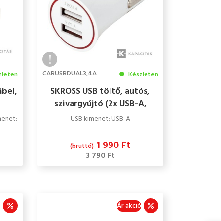
CARUSBDUAL3,4A
zleten
Készleten
ábel,
SKROSS USB töltő, autós,
szivargyújtó (2x USB-A,
1A/2,4A)
menet:
USB kimenet: USB-A
1 990 Ft
(bruttó)
3 790 Ft
ó
Ár akció