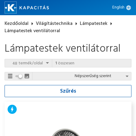
English
language
Kezdőoldal
arrow_right
Világítástechnika
arrow_right
Lámpatestek
arrow_right
Lámpatestek ventilátorral
Lámpatestek ventilátorral
termék/oldal
1
összesen
Szűrés