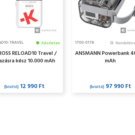
AD10-TRAVEL
1700-0178
Készleten
Rendelésre 
ROSS RELOAD10 Travel /
ANSMANN Powerbank 4
azásra kész 10.000 mAh
mAh
ERBANK+ USB-C kábel,
feltöltve
12 990 Ft
97 990 Ft
(bruttó)
(bruttó)