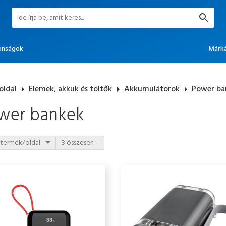
onságok
Márk
oldal
arrow_right
Elemek, akkuk és töltők
arrow_right
Akkumulátorok
arrow_right
Power ba
wer bankek
termék/oldal
3
összesen