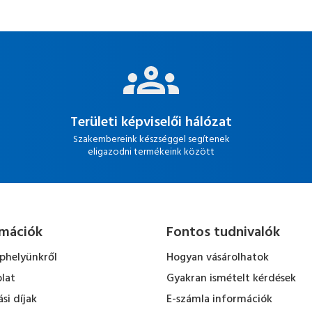
Területi képviselői hálózat
Szakembereink készséggel segítenek
eligazodni termékeink között
rmációk
Fontos tudnivalók
ephelyünkről
Hogyan vásárolhatok
lat
Gyakran ismételt kérdések
ási díjak
E-számla információk