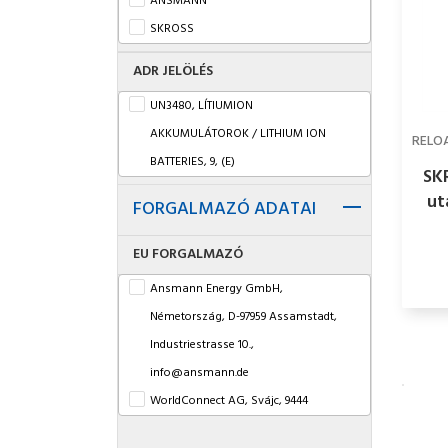
ANSMANN
SKROSS
ADR JELÖLÉS
UN3480, LÍTIUMION
AKKUMULÁTOROK / LITHIUM ION
RELO
BATTERIES, 9, (E)
SK
ut
FORGALMAZÓ ADATAI
POW
EU FORGALMAZÓ
Ansmann Energy GmbH,
Németország, D-97959 Assamstadt,
Industriestrasse 10.,
info@ansmann.de
WorldConnect AG, Svájc, 9444
Diepoldsau, Werkstrasse 12A,