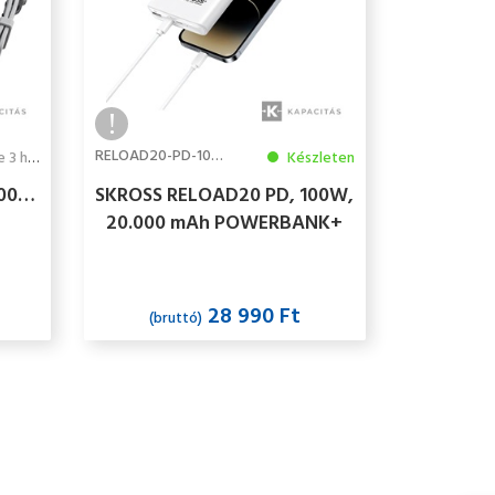
RELOAD20-PD-100W
3 hét
Készleten
0000
SKROSS RELOAD20 PD, 100W,
20.000 mAh POWERBANK+
USB-C kábel, feltöltve
28 990 Ft
(bruttó)