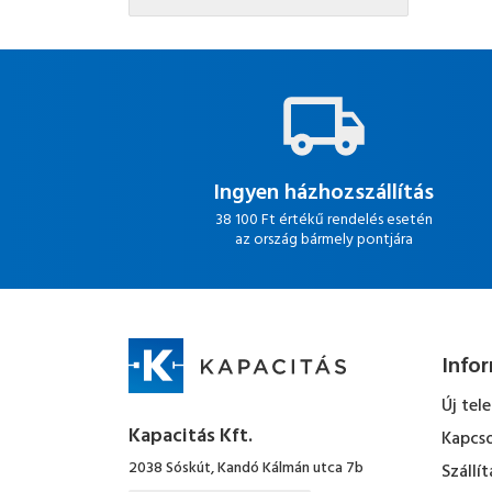
Ingyen házhozszállítás
38 100 Ft értékű rendelés esetén
az ország bármely pontjára
Info
Új tel
Kapacitás Kft.
Kapcso
2038 Sóskút, Kandó Kálmán utca 7b
Szállít