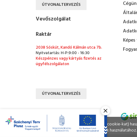
Cégün
ÚTVONALTERVEZÉS
Általá
Vevőszolgálat
Adatke
Adatke
Raktár
Képes 
2038 Sóskút, Kandó Kálmán utca 7b.
Fogyas
Nyitvatartás: H-P:9:00 - 16:30
Készpénzes vagy kártyás fizetés az
ügyfélszolgálaton
ÚTVONALTERVEZÉS
Ahogy a legtöbb weboldal, a miénk is sütiket (cookie-kat) ha
A böngészés folytatásával Ön hozzájárul a sütik használatához.