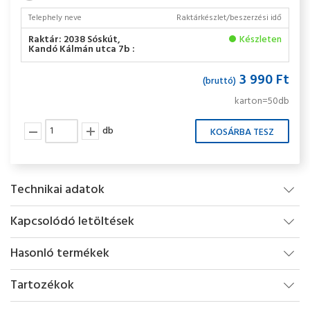
Telephely neve
Raktárkészlet/beszerzési idő
Raktár: 2038 Sóskút,
Készleten
Kandó Kálmán utca 7b :
3 990 Ft
(bruttó)
karton=50db
db
Technikai adatok
Kapcsolódó letöltések
Hasonló termékek
Tartozékok