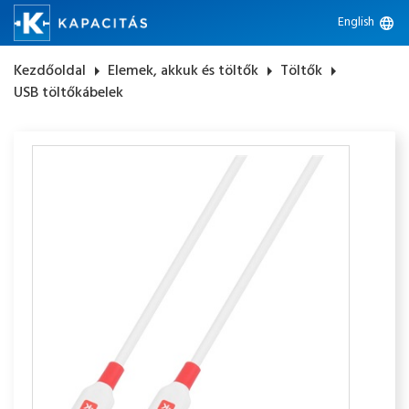
English
language
Kezdőoldal
arrow_right
Elemek, akkuk és töltők
arrow_right
Töltők
arrow_right
USB töltőkábelek