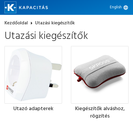
English
language
Kezdőoldal
arrow_right
Utazási kiegészítők
Utazási kiegészítők
Utazó adapterek
Kiegészítők alváshoz,
rögzítés