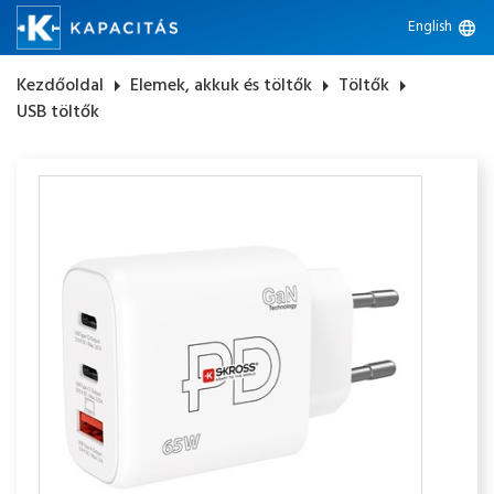
English
language
Kezdőoldal
arrow_right
Elemek, akkuk és töltők
arrow_right
Töltők
arrow_right
USB töltők