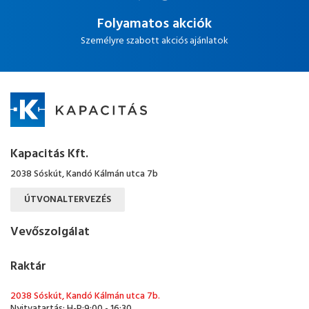
Folyamatos akciók
Személyre szabott akciós ajánlatok
Kapacitás Kft.
2038 Sóskút, Kandó Kálmán utca 7b
ÚTVONALTERVEZÉS
Vevőszolgálat
Raktár
2038 Sóskút, Kandó Kálmán utca 7b.
Nyitvatartás: H-P:9:00 - 16:30