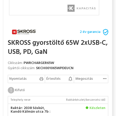
2 év garancia
SKROSS gyorstöltő 65W 2xUSB-C,
USB, PD, GaN
Cikkszám:
PWRCHARGER65W
Gyártói cikkszám:
SKCH001065WPDEUCN
Nyomtatás
Értesítés
Megosztás
Kifutó
Telephely neve
Raktárkészlet/beszerzési idő
Raktár: 2038 Sóskút,
Készleten
Kandó Kálmán utca 7b :