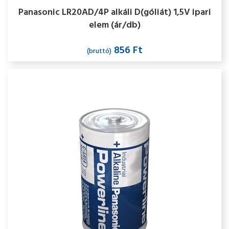
Panasonic LR20AD/4P alkáli D(góliát) 1,5V ipari
elem (ár/db)
856 Ft
(bruttó)