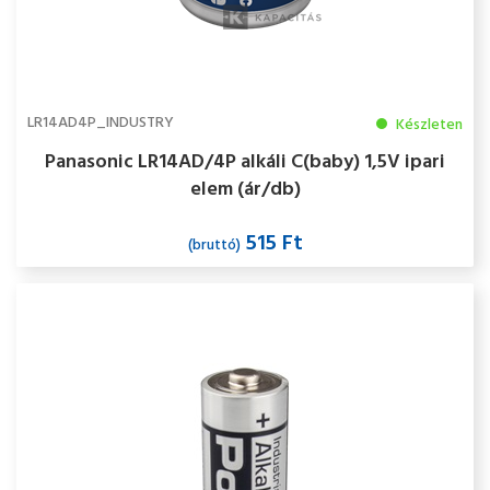
LR14AD4P_INDUSTRY
Készleten
Panasonic LR14AD/4P alkáli C(baby) 1,5V ipari
elem (ár/db)
515 Ft
(bruttó)