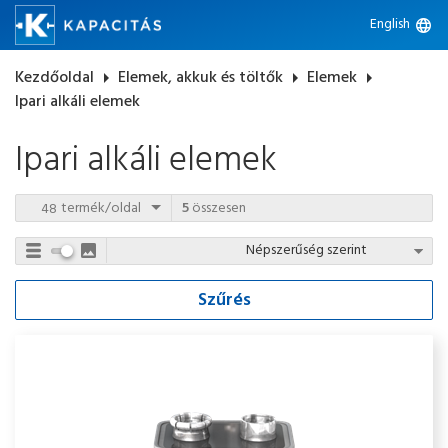
English
language
Kezdőoldal
arrow_right
Elemek, akkuk és töltők
arrow_right
Elemek
arrow_right
Ipari alkáli elemek
Ipari alkáli elemek
termék/oldal
5
összesen
Szűrés