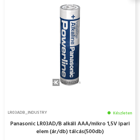
LR03ADB_INDUSTRY
Készleten
Panasonic LR03AD/B alkáli AAA/mikro 1,5V ipari
elem (ár/db) tálcás(500db)