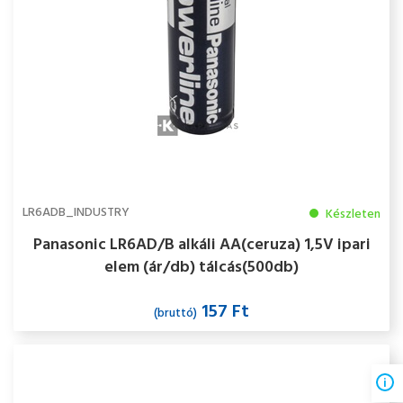
LR6ADB_INDUSTRY
Készleten
Panasonic LR6AD/B alkáli AA(ceruza) 1,5V ipari
elem (ár/db) tálcás(500db)
157 Ft
(bruttó)