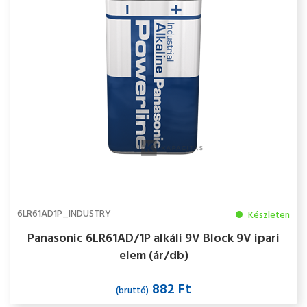
6LR61AD1P_INDUSTRY
Készleten
Panasonic 6LR61AD/1P alkáli 9V Block 9V ipari
elem (ár/db)
882 Ft
(bruttó)