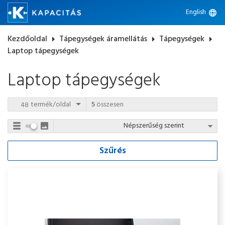
English
language
Kezdőoldal
arrow_right
Tápegységek áramellátás
arrow_right
Tápegységek
arrow_right
Laptop tápegységek
Laptop tápegységek
termék/oldal
5
összesen
Szűrés