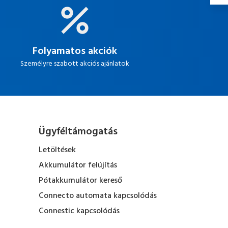
Folyamatos akciók
Személyre szabott akciós ajánlatok
Ügyféltámogatás
Letöltések
Akkumulátor felújítás
Pótakkumulátor kereső
Connecto automata kapcsolódás
Connestic kapcsolódás