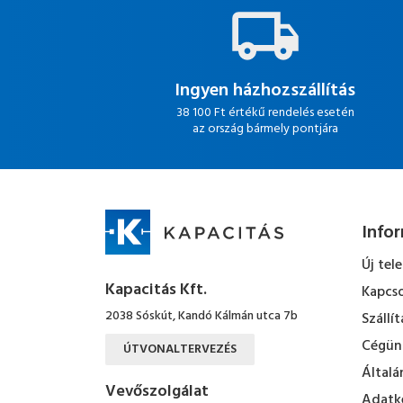
Ingyen házhozszállítás
38 100 Ft értékű rendelés esetén
az ország bármely pontjára
Info
Új tel
Kapacitás Kft.
Kapcso
2038 Sóskút, Kandó Kálmán utca 7b
Szállít
Cégün
ÚTVONALTERVEZÉS
Általá
Vevőszolgálat
Adatke