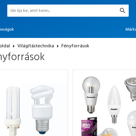
onságok
Márk
oldal
arrow_right
Világítástechnika
arrow_right
Fényforrások
nyforrások