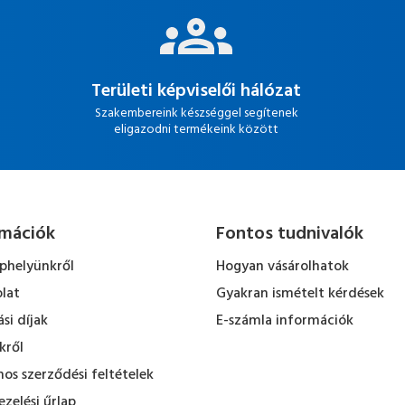
Területi képviselői hálózat
Szakembereink készséggel segítenek
eligazodni termékeink között
rmációk
Fontos tudnivalók
ephelyünkről
Hogyan vásárolhatok
lat
Gyakran ismételt kérdések
ási díjak
E-számla információk
kről
nos szerződési feltételek
zelési űrlap