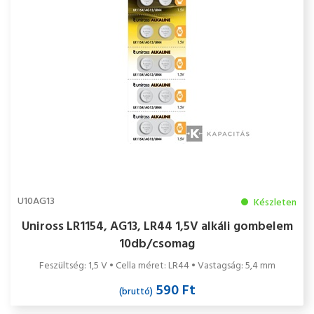
U10AG13
Készleten
Uniross LR1154, AG13, LR44 1,5V alkáli gombelem
10db/csomag
Feszültség: 1,5 V • Cella méret: LR44 • Vastagság: 5,4 mm
590 Ft
(bruttó)