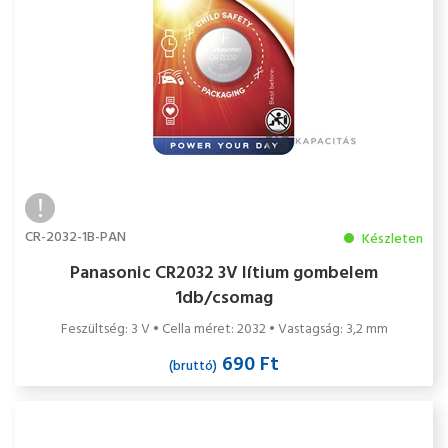
CR-2032-1B-PAN
Készleten
Panasonic CR2032 3V lítium gombelem
1db/csomag
Feszültség: 3 V • Cella méret: 2032 • Vastagság: 3,2 mm
690 Ft
(bruttó)