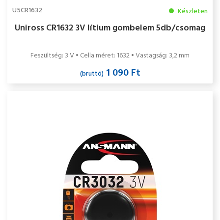
U5CR1632
Készleten
Uniross CR1632 3V lítium gombelem 5db/csomag
Feszültség: 3 V • Cella méret: 1632 • Vastagság: 3,2 mm
1 090 Ft
(bruttó)