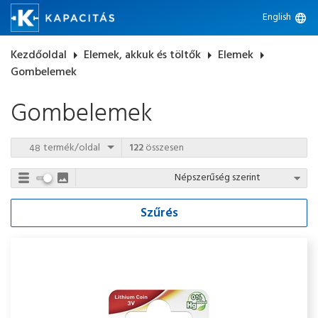
English
language
Kezdőoldal
arrow_right
Elemek, akkuk és töltők
arrow_right
Elemek
arrow_right
Gombelemek
Gombelemek
termék/oldal
122
összesen
Szűrés