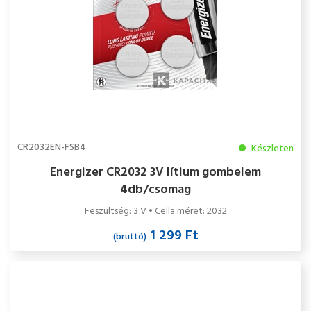
CR2032EN-FSB4
Készleten
Energizer CR2032 3V lítium gombelem
4db/csomag
Feszültség: 3 V • Cella méret: 2032
1 299 Ft
(bruttó)