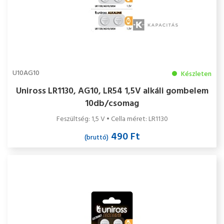
U10AG10
Készleten
Uniross LR1130, AG10, LR54 1,5V alkáli gombelem
10db/csomag
Feszültség: 1,5 V • Cella méret: LR1130
490 Ft
(bruttó)