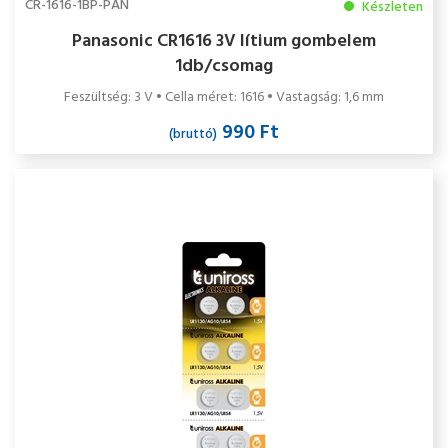
CR-1616-1BP-PAN
Készleten
Panasonic CR1616 3V lítium gombelem
1db/csomag
Feszültség: 3 V • Cella méret: 1616 • Vastagság: 1,6 mm
990 Ft
(bruttó)