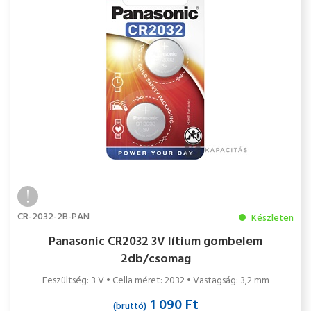
CR-2032-2B-PAN
Készleten
Panasonic CR2032 3V lítium gombelem
2db/csomag
Feszültség: 3 V • Cella méret: 2032 • Vastagság: 3,2 mm
1 090 Ft
(bruttó)