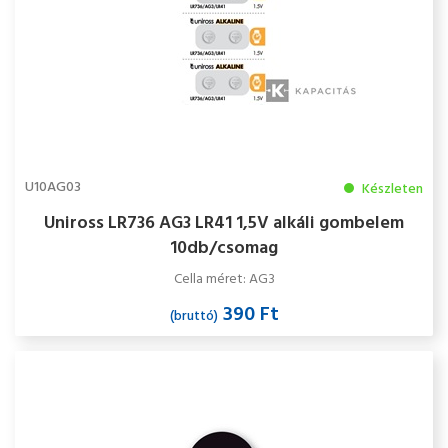
U10AG03
Készleten
Uniross LR736 AG3 LR41 1,5V alkáli gombelem
10db/csomag
Cella méret: AG3
390 Ft
(bruttó)