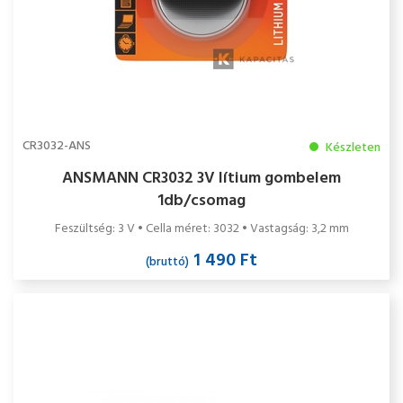
CR3032-ANS
Készleten
ANSMANN CR3032 3V lítium gombelem
1db/csomag
Feszültség: 3 V • Cella méret: 3032 • Vastagság: 3,2 mm
1 490 Ft
(bruttó)