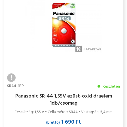
SR44-1BP
Készleten
Panasonic SR-44 1,55V ezüst-oxid óraelem
1db/csomag
Feszültség: 1,55 V • Cella méret: SR44 • Vastagság: 5,4 mm
1 690 Ft
(bruttó)