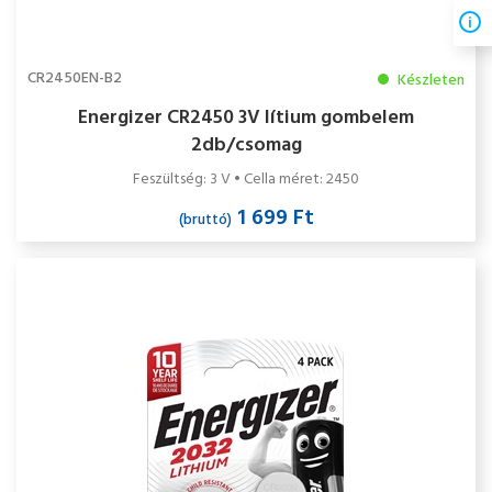
CR2450EN-B2
Készleten
Energizer CR2450 3V lítium gombelem
2db/csomag
Feszültség: 3 V • Cella méret: 2450
1 699 Ft
(bruttó)