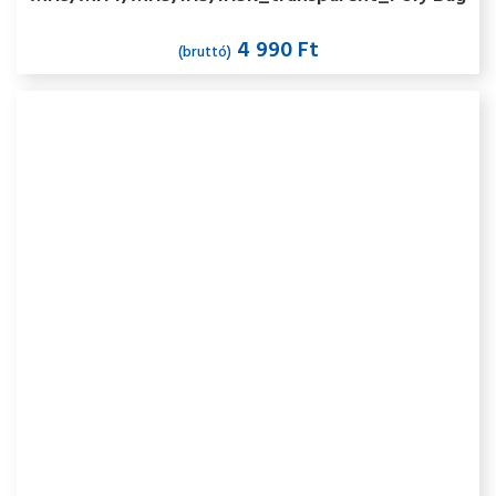
Fejegységet tartó műanyag tok.
4 990 Ft
(bruttó)