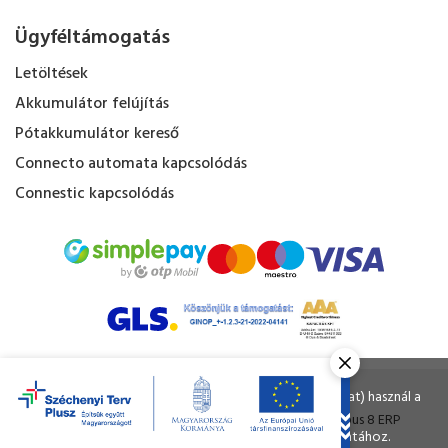
Ügyféltámogatás
Letöltések
Akkumulátor felújítás
Pótakkumulátor kereső
Connecto automata kapcsolódás
Connestic kapcsolódás
Kapacitás Kft. © Minden jog fenntartva.
Ahogy a legtöbb weboldal, a miénk is sütiket (cookie-kat) használ a
nagyobb felhasználói élmény érdekében.
Tervezte és készítette:
Vision-Software
, az
Octopus 8 ERP
A böngészés folytatásával Ön hozzájárul a sütik használatához.
forgalmazója.