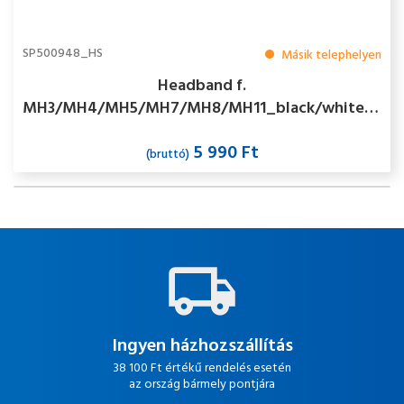
SP500948_HS
Másik telephelyen
Headband f.
MH3/MH4/MH5/MH7/MH8/MH11_black/white_Pol
Bag Fejpánt
5 990 Ft
(bruttó)
Ingyen házhozszállítás
38 100 Ft értékű rendelés esetén
az ország bármely pontjára