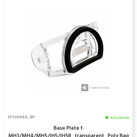
SP500948_BP
Készleten
Base Plate f.
MH3/MH4/MH5/iH5/iH5R_transparent_Poly Bag