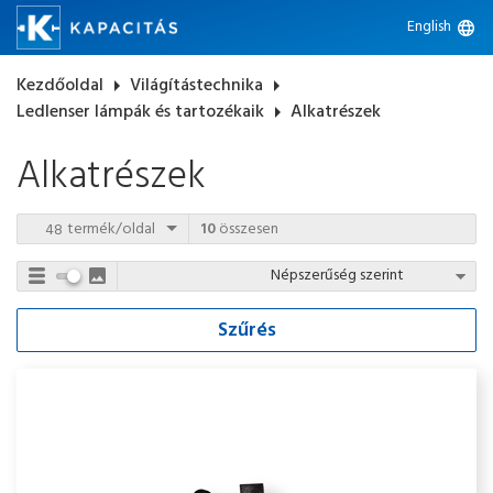
English
language
Kezdőoldal
arrow_right
Világítástechnika
arrow_right
Ledlenser lámpák és tartozékaik
arrow_right
Alkatrészek
Alkatrészek
termék/oldal
10
összesen
Szűrés