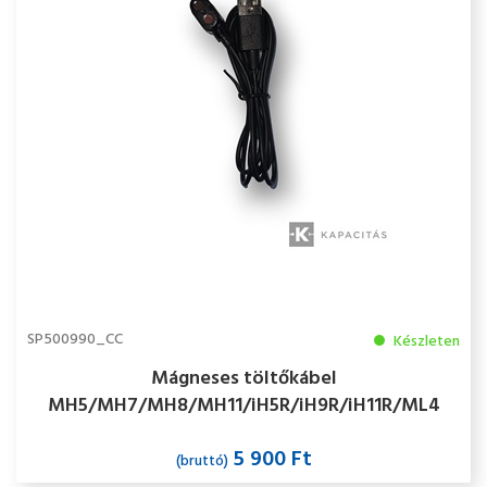
SP500990_CC
Készleten
Mágneses töltőkábel
MH5/MH7/MH8/MH11/iH5R/iH9R/iH11R/ML4
5 900 Ft
(bruttó)