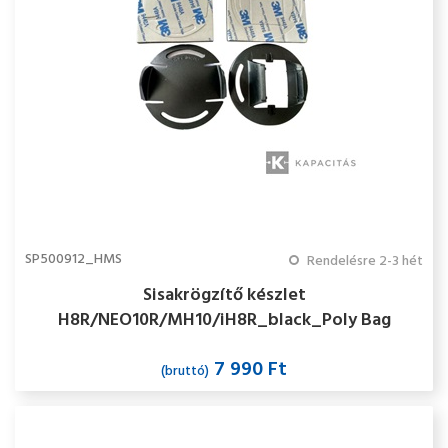
SP500912_HMS
Rendelésre 2-3 hét
Sisakrögzítő készlet
H8R/NEO10R/MH10/iH8R_black_Poly Bag
7 990 Ft
(bruttó)