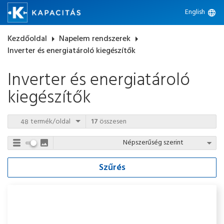
English
language
Kezdőoldal
arrow_right
Napelem rendszerek
arrow_right
Inverter és energiatároló kiegészítők
Inverter és energiatároló
kiegészítők
termék/oldal
17
összesen
Szűrés