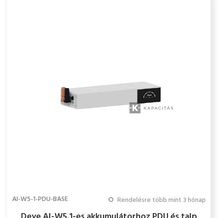
AI-W5-1-PDU-BASE
Rendelésre több mint 3 hónap
Deye AI-W5.1-es akkumulátorhoz PDU és talp