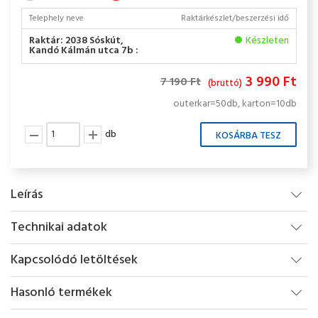
Telephely neve
Raktárkészlet/beszerzési idő
Raktár: 2038 Sóskút,
Készleten
Kandó Kálmán utca 7b :
3 990 Ft
7 190 Ft
(bruttó)
outerkar=50db, karton=10db
db
Leírás
Technikai adatok
Kapcsolódó letöltések
Hasonló termékek