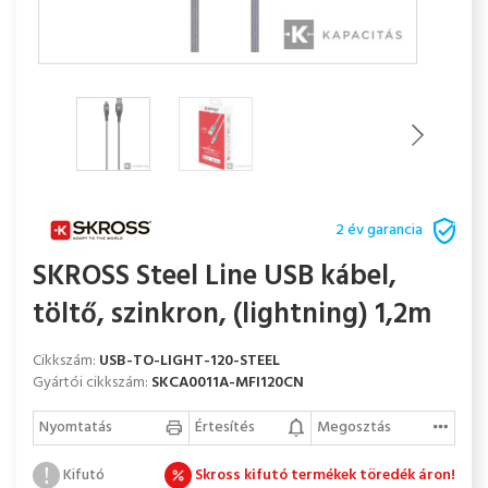
2 év garancia
SKROSS Steel Line USB kábel,
töltő, szinkron, (lightning) 1,2m
Cikkszám:
USB-TO-LIGHT-120-STEEL
Gyártói cikkszám:
SKCA0011A-MFI120CN
Nyomtatás
Értesítés
Megosztás
Kifutó
Skross kifutó termékek töredék áron!