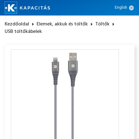
English
language
Kezdőoldal
arrow_right
Elemek, akkuk és töltők
arrow_right
Töltők
arrow_right
USB töltőkábelek