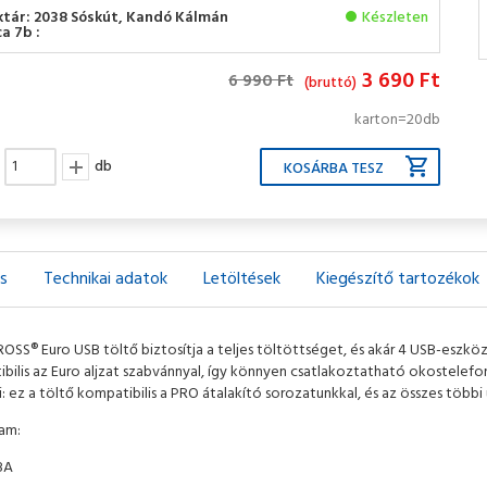
ktár: 2038 Sóskút, Kandó Kálmán
Készleten
a 7b :
3 690 Ft
6 990 Ft
(bruttó)
karton=20db
db
ás
Technikai adatok
Letöltések
Kiegészítő tartozékok
ROSS® Euro USB töltő biztosítja a teljes töltöttséget, és akár 4 USB-eszköz
bilis az Euro aljzat szabvánnyal, így könnyen csatlakoztatható okostel
i: ez a töltő kompatibilis a PRO átalakító sorozatunkkal, és az összes többi
ram:
8A