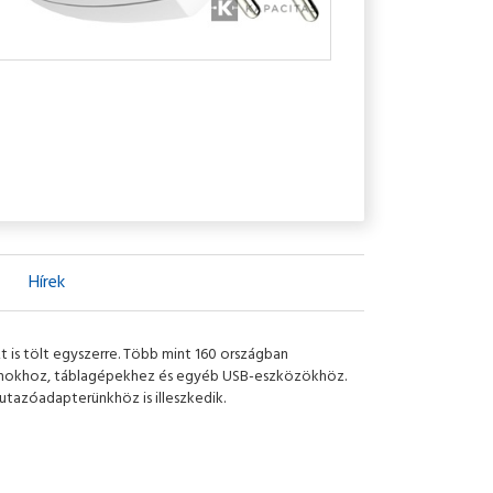
Hírek
t is tölt egyszerre. Több mint 160 országban
efonokhoz, táblagépekhez és egyéb USB-eszközökhöz.
 utazóadapterünkhöz is illeszkedik.