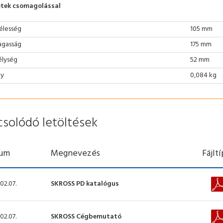
tek csomagolással
élesség
105 mm
gasság
175 mm
lység
52 mm
ly
0,084 kg
csolódó letöltések
um
Megnevezés
Fájlt
02.07.
SKROSS PD katalógus
02.07.
SKROSS Cégbemutató