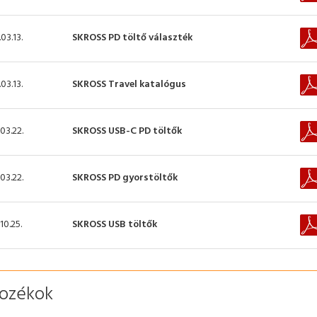
03.13.
SKROSS PD töltő választék
03.13.
SKROSS Travel katalógus
03.22.
SKROSS USB-C PD töltők
03.22.
SKROSS PD gyorstöltők
10.25.
SKROSS USB töltők
tozékok