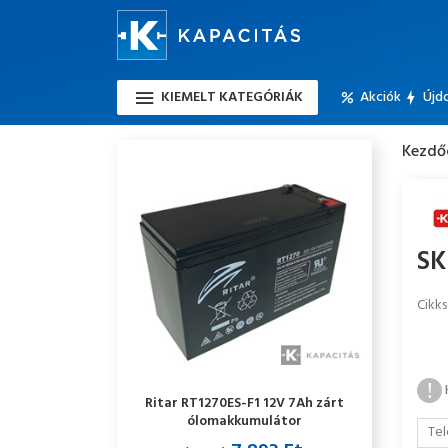
KIEMELT KATEGÓRIÁK
Akciók
Újd
Kezdő
SK
Cikk
Ritar RT1270ES-F1 12V 7Ah zárt
ólomakkumulátor
Tel