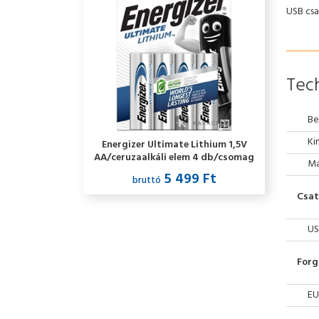
USB csa
Tech
Be
Ki
Energizer Ultimate Lithium 1,5V
AA/ceruzaalkáli elem 4 db/csomag
Ma
5 499 Ft
bruttó
Csat
US
Forg
EU