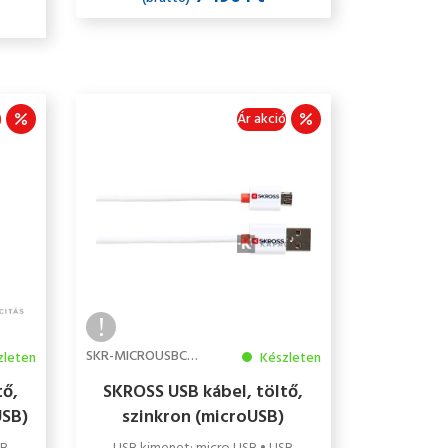
ó
Ár akció
SKR-MICROUSBCABLE
zleten
Készleten
tő,
SKROSS USB kábel, töltő,
USB)
szinkron (microUSB)