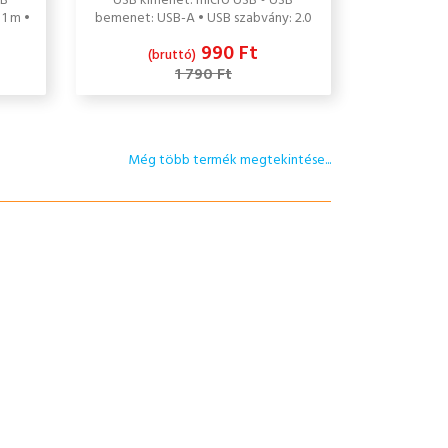
SB
USB kimenet: micro USB • USB
1 m •
bemenet: USB-A • USB szabvány: 2.0
990 Ft
(bruttó)
1 790 Ft
Még több termék megtekintése...