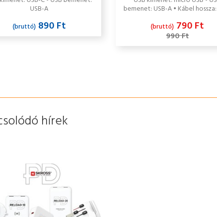
kimenet: USB-C • USB bemenet:
USB kimenet: micro USB • U
USB-A
bemenet: USB-A • Kábel hossza: 
USB szabvány: 2.0
890 Ft
790 Ft
(bruttó)
(bruttó)
990 Ft
csolódó hírek