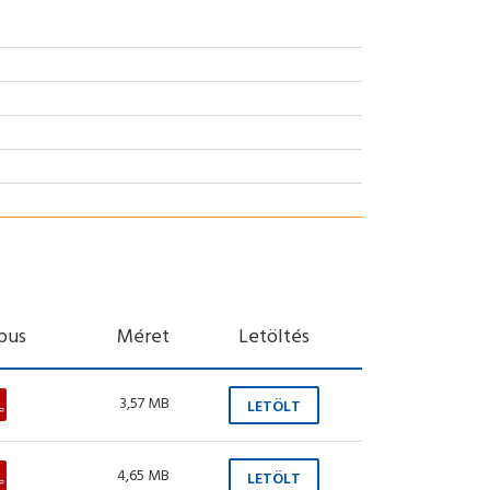
ípus
Méret
Letöltés
3,57 MB
LETÖLT
4,65 MB
LETÖLT