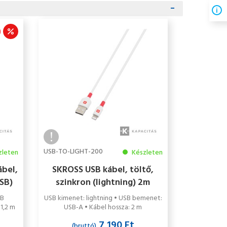
ó
USB-TO-LIGHT-200
zleten
Készleten
ábel,
SKROSS USB kábel, töltő,
USB)
szinkron (lightning) 2m
SB
USB kimenet: lightning • USB bemenet:
1,2 m
USB-A • Kábel hossza: 2 m
7 190 Ft
(bruttó)