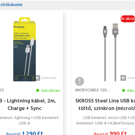
töltőkábelek
Ár akci
03
MICROCABLE-120-STEEL
Készleten
Kés
B - Lightning kábel, 2m,
SKROSS Steel Line USB k
Charge + Sync
töltő, szinkron (micro
1,2m
imenet: lightning • USB bemenet:
USB kimenet: micro USB • U
USB-A
bemenet: USB-A • Kábel hossza: 
1 290 Ft
990 Ft
(bruttó)
(bruttó)