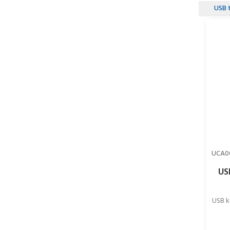
USB 
UCA0
US
USB k