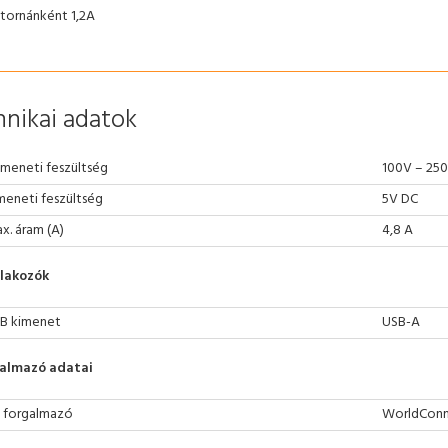
tornánként 1,2A
nikai adatok
meneti feszültség
100V – 25
meneti feszültség
5V DC
x. áram (A)
4,8 A
lakozók
B kimenet
USB-A
almazó adatai
 forgalmazó
WorldConne