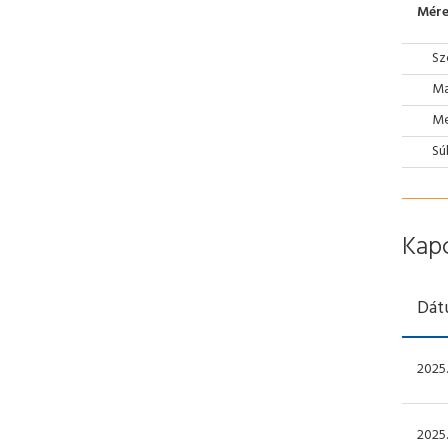
Mére
Sz
Ma
Mé
Sú
Kap
Dát
2025.
2025.