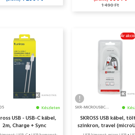
1 490 Ft
Ár akci
05
SKR-MICROUSBCABLETE
Készleten
Kés
ross USB - USB-C kábel,
SKROSS USB kábel, töl
2m, Charge + Sync
szinkron, travel (micro
1m