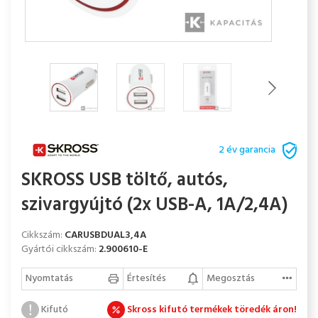
2 év garancia
SKROSS USB töltő, autós,
szivargyújtó (2x USB-A, 1A/2,4A)
Cikkszám:
CARUSBDUAL3,4A
Gyártói cikkszám:
2.900610-E
Nyomtatás
Értesítés
Megosztás
Kifutó
Skross kifutó termékek töredék áron!