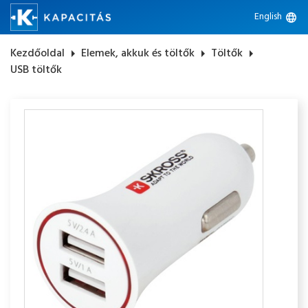
English
language
Kezdőoldal
arrow_right
Elemek, akkuk és töltők
arrow_right
Töltők
arrow_right
USB töltők