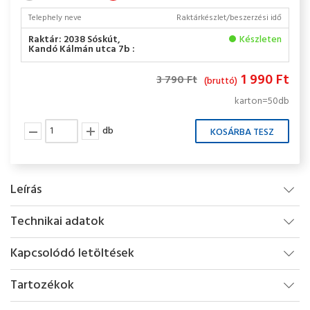
Telephely neve
Raktárkészlet/beszerzési idő
Raktár: 2038 Sóskút,
Készleten
Kandó Kálmán utca 7b :
1 990 Ft
3 790 Ft
(bruttó)
karton=50db
db
Leírás
Technikai adatok
Kapcsolódó letöltések
Tartozékok