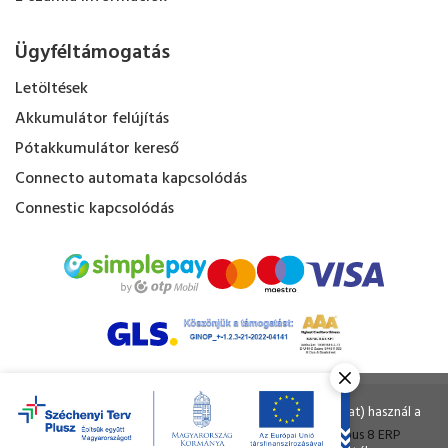
Ügyféltámogatás
Letöltések
Akkumulátor felújítás
Pótakkumulátor kereső
Connecto automata kapcsolódás
Connestic kapcsolódás
Kapacitás Kft. © Minden jog fenntartva.
Ahogy a legtöbb weboldal, a miénk is sütiket (cookie-kat) használ a
nagyobb felhasználói élmény érdekében.
Tervezte és készítette:
Vision-Software
, az
Octopus 8 ERP