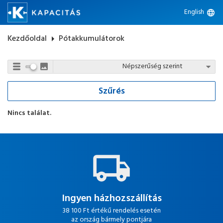
English
language
Kezdőoldal
arrow_right
Pótakkumulátorok
Szűrés
Nincs találat.
Ingyen házhozszállítás
38 100 Ft értékű rendelés esetén
az ország bármely pontjára