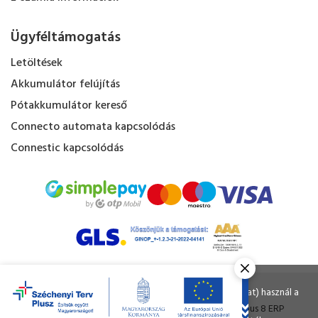
Ügyféltámogatás
Letöltések
Akkumulátor felújítás
Pótakkumulátor kereső
Connecto automata kapcsolódás
Connestic kapcsolódás
Kapacitás Kft. © Minden jog fenntartva.
Ahogy a legtöbb weboldal, a miénk is sütiket (cookie-kat) használ a
nagyobb felhasználói élmény érdekében.
Tervezte és készítette:
Vision-Software
, az
Octopus 8 ERP