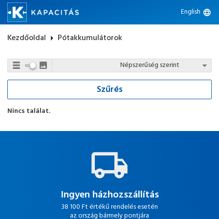
English
language
Kezdőoldal
arrow_right
Pótakkumulátorok
Szűrés
Nincs találat.
Ingyen házhozszállítás
38 100 Ft értékű rendelés esetén
az ország bármely pontjára