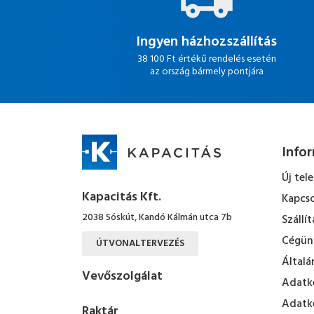
Ingyen házhozszállítás
38 100 Ft értékű rendelés esetén
az ország bármely pontjára
Info
Új tel
Kapacitás Kft.
Kapcso
2038 Sóskút, Kandó Kálmán utca 7b
Szállít
Cégün
ÚTVONALTERVEZÉS
Általá
Vevőszolgálat
Adatke
Adatke
Raktár