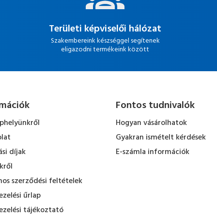
Területi képviselői hálózat
Szakembereink készséggel segítenek
eligazodni termékeink között
rmációk
Fontos tudnivalók
ephelyünkről
Hogyan vásárolhatok
lat
Gyakran ismételt kérdések
ási díjak
E-számla információk
kről
nos szerződési feltételek
zelési űrlap
zelési tájékoztató