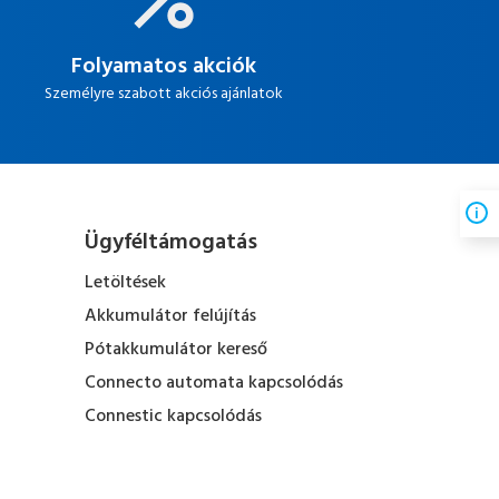
Folyamatos akciók
Személyre szabott akciós ajánlatok
Ügyféltámogatás
Letöltések
Akkumulátor felújítás
Pótakkumulátor kereső
Connecto automata kapcsolódás
Connestic kapcsolódás