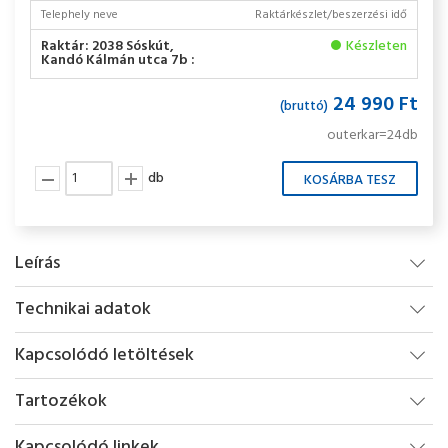
Telephely neve
Raktárkészlet/beszerzési idő
Raktár: 2038 Sóskút,
Készleten
Kandó Kálmán utca 7b :
24 990 Ft
(bruttó)
outerkar=24db
db
Leírás
Technikai adatok
Kapcsolódó letöltések
Tartozékok
Kapcsolódó linkek