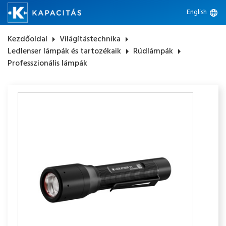
English
language
Kezdőoldal
arrow_right
Világítástechnika
arrow_right
Ledlenser lámpák és tartozékaik
arrow_right
Rúdlámpák
arrow_right
Professzionális lámpák