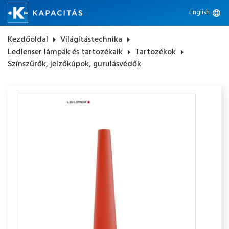
English
language
Kezdőoldal
arrow_right
Világítástechnika
arrow_right
Ledlenser lámpák és tartozékaik
arrow_right
Tartozékok
arrow_right
Színszűrők, jelzőkúpok, gurulásvédők