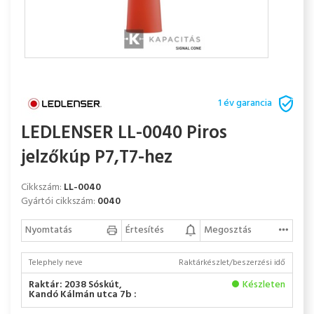
1 év garancia
LEDLENSER LL-0040 Piros
jelzőkúp P7,T7-hez
Cikkszám:
LL-0040
Gyártói cikkszám:
0040
Nyomtatás
Értesítés
Megosztás
Telephely neve
Raktárkészlet/beszerzési idő
Raktár: 2038 Sóskút,
Készleten
Kandó Kálmán utca 7b :