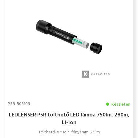
P5R-503109
Készleten
LEDLENSER P5R tölthető LED lámpa 750lm, 280m,
Li-ion
Tölthető-e • Min. fényáram: 25 lm