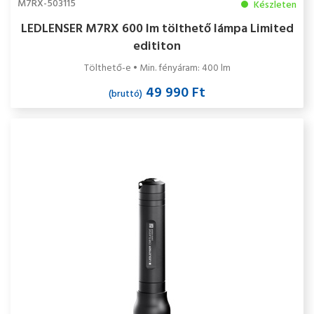
M7RX-503115
Készleten
LEDLENSER M7RX 600 lm tölthető lámpa Limited
edititon
Tölthető-e • Min. fényáram: 400 lm
49 990 Ft
(bruttó)