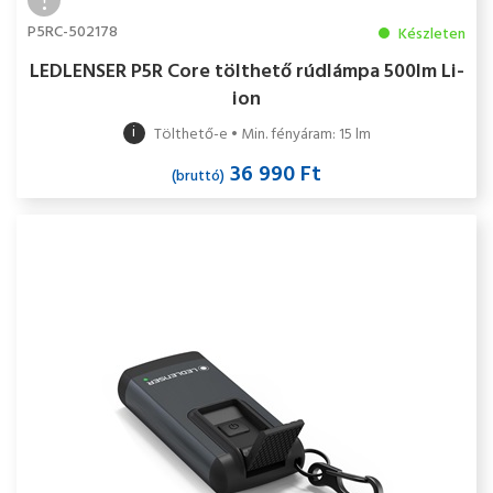
P5RC-502178
Készleten
LEDLENSER P5R Core tölthető rúdlámpa 500lm Li-
ion
i
Tölthető-e • Min. fényáram: 15 lm
36 990 Ft
(bruttó)