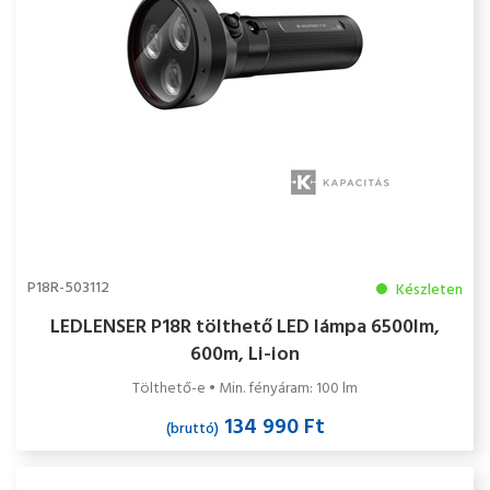
P18R-503112
Készleten
LEDLENSER P18R tölthető LED lámpa 6500lm,
600m, Li-ion
Tölthető-e • Min. fényáram: 100 lm
134 990 Ft
(bruttó)