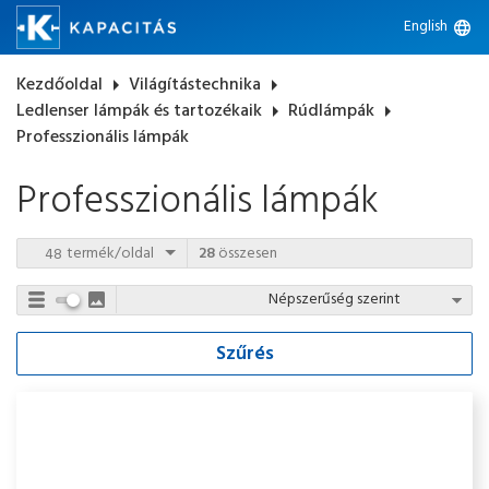
English
language
Kezdőoldal
arrow_right
Világítástechnika
arrow_right
Ledlenser lámpák és tartozékaik
arrow_right
Rúdlámpák
arrow_right
Professzionális lámpák
Professzionális lámpák
termék/oldal
28
összesen
Szűrés