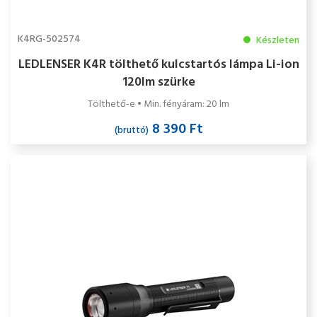
K4RG-502574
Készleten
LEDLENSER K4R tölthető kulcstartós lámpa Li-ion
120lm szürke
Tölthető-e • Min. fényáram: 20 lm
8 390 Ft
(bruttó)