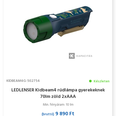
KIDBEAM4G-502754
Készleten
LEDLENSER Kidbeam4 rúdlámpa gyerekeknek
70lm zöld 2xAAA
Min. fényáram: 10 lm
9 890 Ft
(bruttó)