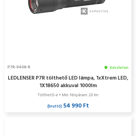
P7R-9408-R
Készleten
LEDLENSER P7R tölthető LED lámpa, 1xXtrem LED,
1X18650 akkuval 1000lm
Tölthető-e • Min. fényáram: 20 lm
54 990 Ft
(bruttó)