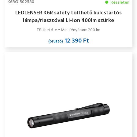
K6RG-502580
Készleten
LEDLENSER K6R safety tölthető kulcstartós
lámpa/riasztóval Li-ion 400lm szürke
Tölthető-e • Min. fényáram: 200 lm
12 390 Ft
(bruttó)