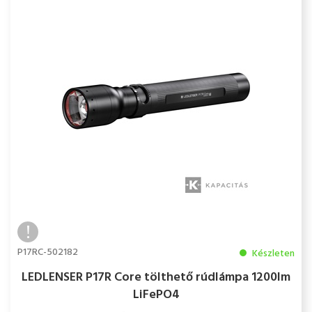
P17RC-502182
Készleten
LEDLENSER P17R Core tölthető rúdlámpa 1200lm
LiFePO4