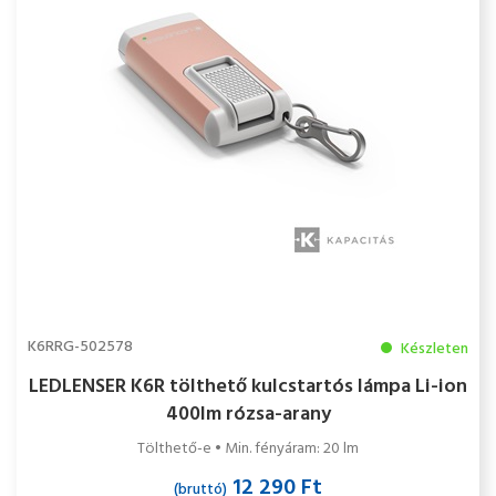
K6RRG-502578
Készleten
LEDLENSER K6R tölthető kulcstartós lámpa Li-ion
400lm rózsa-arany
Tölthető-e • Min. fényáram: 20 lm
12 290 Ft
(bruttó)