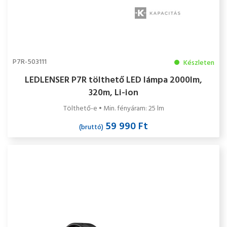
P7R-503111
Készleten
LEDLENSER P7R tölthető LED lámpa 2000lm,
320m, Li-ion
Tölthető-e • Min. fényáram: 25 lm
59 990 Ft
(bruttó)