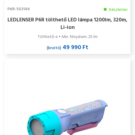
P6R-503146
Készleten
LEDLENSER P6R tölthető LED lámpa 1200lm, 320m,
Li-ion
Tölthető-e • Min. fényáram: 25 lm
49 990 Ft
(bruttó)