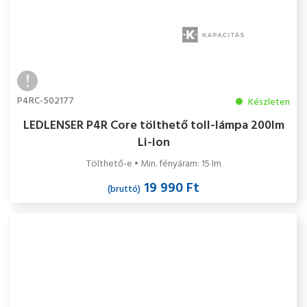
P4RC-502177
Készleten
LEDLENSER P4R Core tölthető toll-lámpa 200lm
Li-ion
Tölthető-e • Min. fényáram: 15 lm
19 990 Ft
(bruttó)