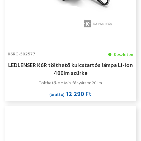
K6RG-502577
Készleten
LEDLENSER K6R tölthető kulcstartós lámpa Li-ion
400lm szürke
Tölthető-e • Min. fényáram: 20 lm
12 290 Ft
(bruttó)