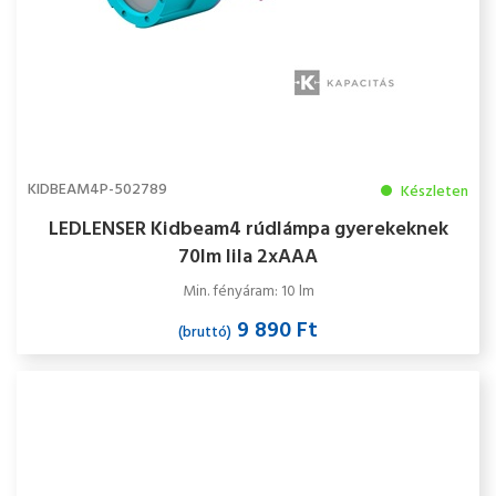
KIDBEAM4P-502789
Készleten
LEDLENSER Kidbeam4 rúdlámpa gyerekeknek
70lm lila 2xAAA
Min. fényáram: 10 lm
9 890 Ft
(bruttó)