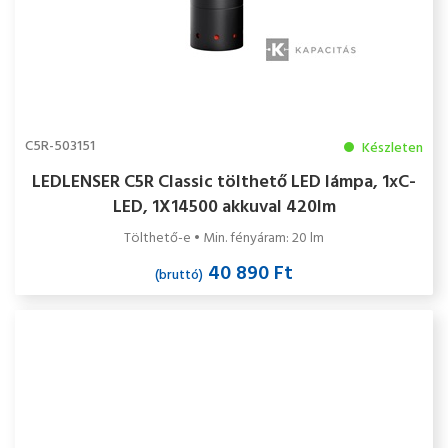
C5R-503151
Készleten
LEDLENSER C5R Classic tölthető LED lámpa, 1xC-
LED, 1X14500 akkuval 420lm
Tölthető-e • Min. fényáram: 20 lm
40 890 Ft
(bruttó)