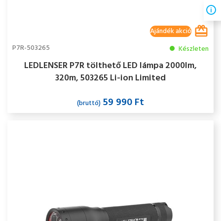
Ajándék akció
P7R-503265
Készleten
LEDLENSER P7R tölthető LED lámpa 2000lm,
320m, 503265 Li-ion Limited
59 990 Ft
(bruttó)