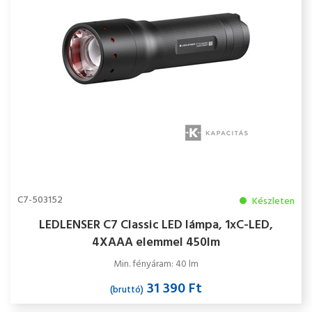
C7-503152
Készleten
LEDLENSER C7 Classic LED lámpa, 1xC-LED,
4XAAA elemmel 450lm
Min. fényáram: 40 lm
31 390 Ft
(bruttó)