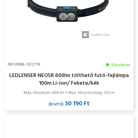
NEO5RBL-502716
Készleten
LEDLENSER NEO5R 600lm tölthető futó-fejlámpa
100m Li-ion/ Fekete/kék
Max. fényáram: 600 lm • Max. fénytávolság: 100 m
30 190 Ft
(bruttó)