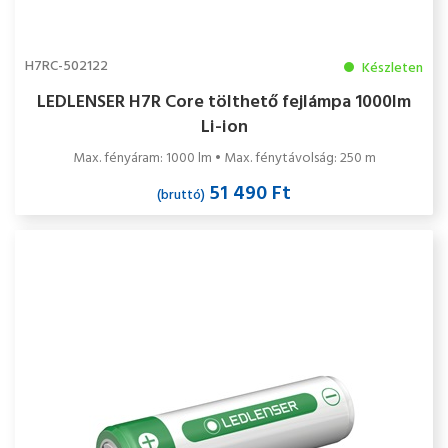
H7RC-502122
Készleten
LEDLENSER H7R Core tölthető fejlámpa 1000lm
Li-ion
Max. fényáram: 1000 lm • Max. fénytávolság: 250 m
51 490 Ft
(bruttó)