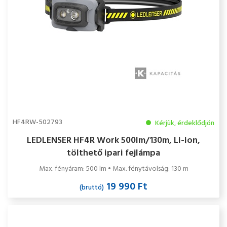
HF4RW-502793
Kérjük, érdeklődjön
LEDLENSER HF4R Work 500lm/130m, Li-ion,
tölthető ipari fejlámpa
Max. fényáram: 500 lm • Max. fénytávolság: 130 m
19 990 Ft
(bruttó)