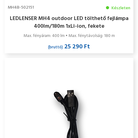
MH4B-502151
Készleten
LEDLENSER MH4 outdoor LED tölthető fejlámpa
400lm/180m 1xLi-ion, fekete
Max. fényáram: 400 lm • Max. fénytávolság: 180 m
25 290 Ft
(bruttó)