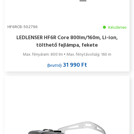
HF6RCB-502796
Készleten
LEDLENSER HF6R Core 800lm/160m, Li-ion,
tölthető fejlámpa, fekete
Max. fényáram: 800 lm • Max. fénytávolság: 160 m
31 990 Ft
(bruttó)