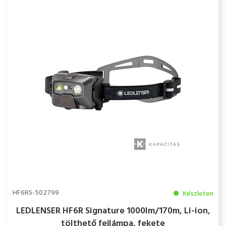
HF6RS-502799
Készleten
LEDLENSER HF6R Signature 1000lm/170m, Li-ion,
tölthető fejlámpa, fekete