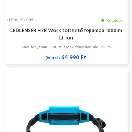
H7RW-502195
Készleten
LEDLENSER H7R Work tölthető fejlámpa 1000lm
Li-ion
Max. fényáram: 1000 lm • Max. fénytávolság: 250 m
64 990 Ft
(bruttó)