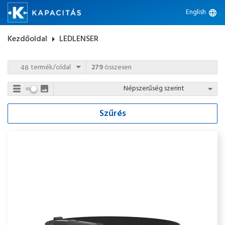
English
language
Kezdőoldal
arrow_right
LEDLENSER
termék/oldal
279
összesen
Szűrés