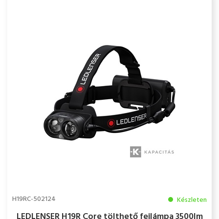
H19RC-502124
Készleten
LEDLENSER H19R Core tölthető fejlámpa 3500lm