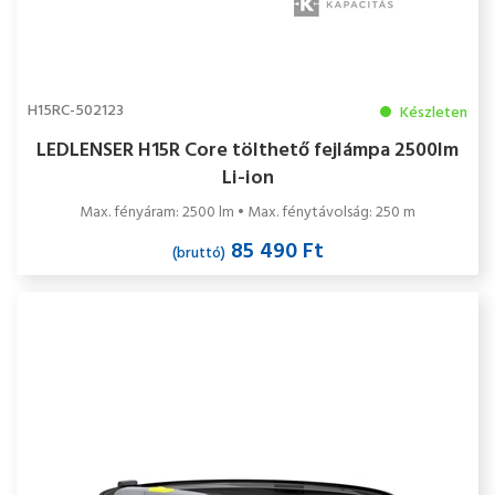
H15RC-502123
Készleten
LEDLENSER H15R Core tölthető fejlámpa 2500lm
Li-ion
Max. fényáram: 2500 lm • Max. fénytávolság: 250 m
85 490 Ft
(bruttó)