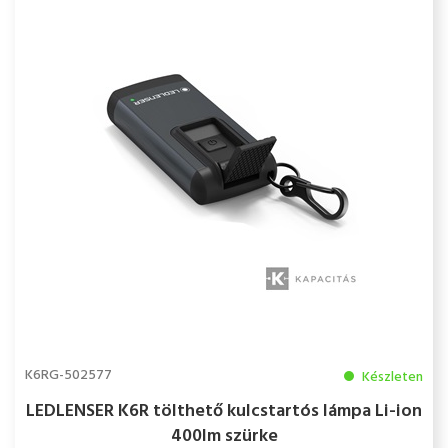
K6RG-502577
Készleten
LEDLENSER K6R tölthető kulcstartós lámpa Li-ion
400lm szürke