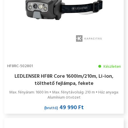
HF8RC-502801
Készleten
LEDLENSER HF8R Core 1600lm/210m, Li-ion,
tölthető fejlámpa, fekete
Max. fényáram: 1600 lm • Max. fénytávolság: 210 m • Ház anyaga:
Alumínium ötvözet
49 990 Ft
(bruttó)