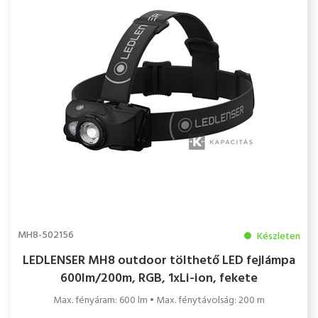
MH8-502156
Készleten
LEDLENSER MH8 outdoor tölthető LED fejlámpa
600lm/200m, RGB, 1xLi-ion, fekete
Max. fényáram: 600 lm • Max. fénytávolság: 200 m