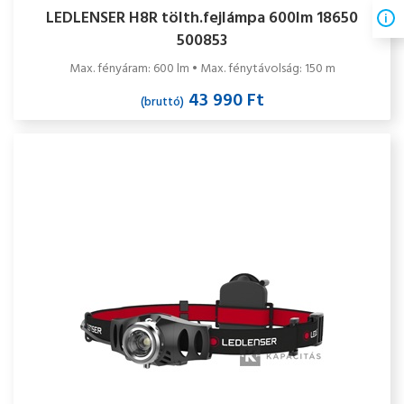
LEDLENSER H8R tölth.fejlámpa 600lm 18650
500853
Max. fényáram: 600 lm • Max. fénytávolság: 150 m
43 990 Ft
(bruttó)