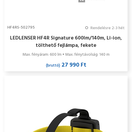
HF4RS-502795
Rendelésre 2-3 hét
LEDLENSER HF4R Signature 600lm/140m, Li-ion,
tölthető fejlámpa, fekete
Max. fényáram: 600 lm • Max. fénytávolság: 140 m
27 990 Ft
(bruttó)