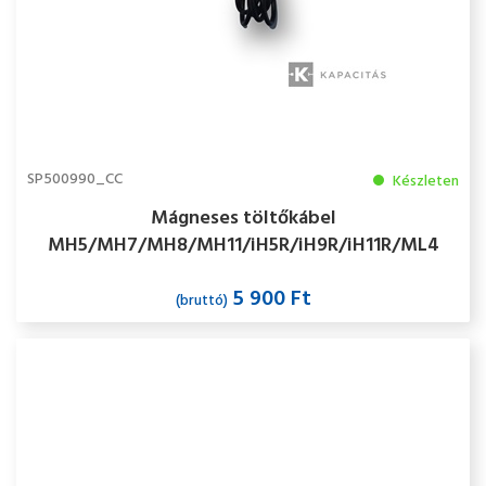
SP500990_CC
Készleten
Mágneses töltőkábel
MH5/MH7/MH8/MH11/iH5R/iH9R/iH11R/ML4
5 900 Ft
(bruttó)