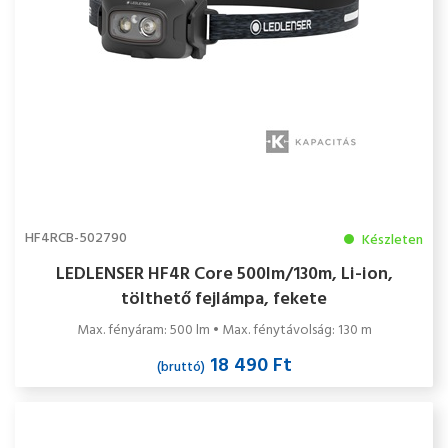
HF4RCB-502790
Készleten
LEDLENSER HF4R Core 500lm/130m, Li-ion,
tölthető fejlámpa, fekete
Max. fényáram: 500 lm • Max. fénytávolság: 130 m
18 490 Ft
(bruttó)