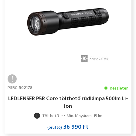
P5RC-502178
Készleten
LEDLENSER P5R Core tölthető rúdlámpa 500lm Li-
ion
i
Tölthető-e • Min. fényáram: 15 lm
36 990 Ft
(bruttó)