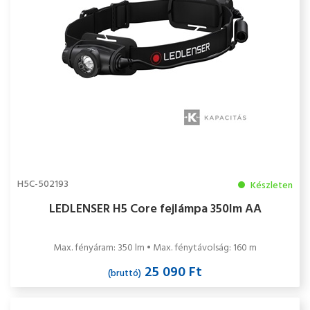
H5C-502193
Készleten
LEDLENSER H5 Core fejlámpa 350lm AA
Max. fényáram: 350 lm • Max. fénytávolság: 160 m
25 090 Ft
(bruttó)