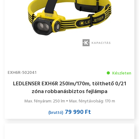
EXH6R-502041
Készleten
LEDLENSER EXH6R 250lm/170m, tölthető 0/21
zóna robbanásbiztos fejlámpa
Max. fényáram: 250 lm • Max. fénytávolság: 170 m
79 990 Ft
(bruttó)