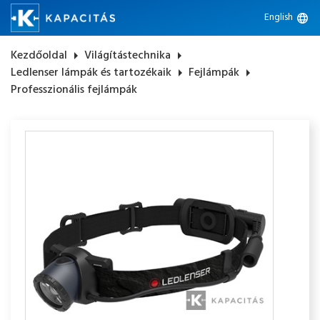
English
language
Kezdőoldal
arrow_right
Világítástechnika
arrow_right
Ledlenser lámpák és tartozékaik
arrow_right
Fejlámpák
arrow_right
Professzionális fejlámpák