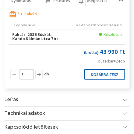
Nyomtatás
Értesítés
Megosztás
5 + 1 akció
Telephely neve
Raktárkészlet/beszerzési idő
Raktár: 2038 Sóskút,
Készleten
Kandó Kálmán utca 7b :
43 990 Ft
(bruttó)
outerkar=24db
db
Leírás
Technikai adatok
Kapcsolódó letöltések