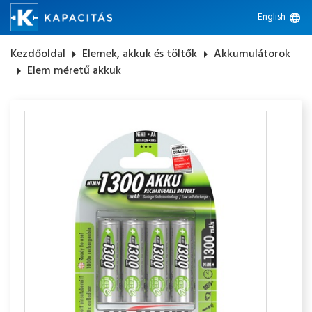
English
language
Kezdőoldal
arrow_right
Elemek, akkuk és töltők
arrow_right
Akkumulátorok
arrow_right
Elem méretű akkuk