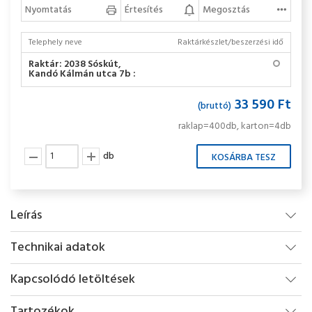
Nyomtatás
Értesítés
Megosztás
Telephely neve
Raktárkészlet/beszerzési idő
Raktár: 2038 Sóskút,
Kandó Kálmán utca 7b :
33 590 Ft
(bruttó)
raklap=400db, karton=4db
db
Leírás
Technikai adatok
Kapcsolódó letöltések
Tartozékok