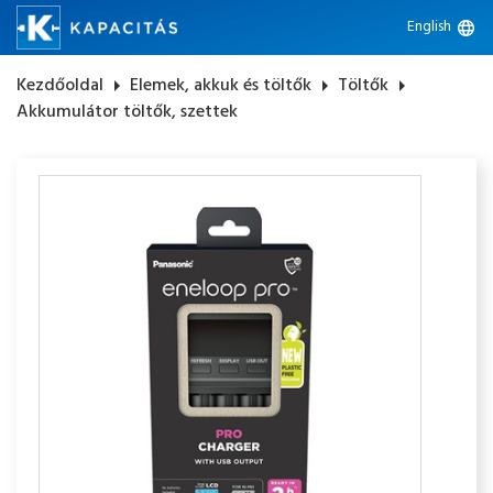
English
language
Kezdőoldal
arrow_right
Elemek, akkuk és töltők
arrow_right
Töltők
arrow_right
Akkumulátor töltők, szettek