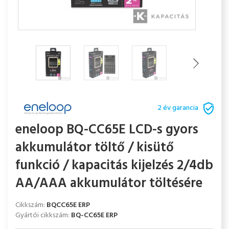
2 év garancia
eneloop BQ-CC65E LCD-s gyors
akkumulátor töltő / kisütő
funkció / kapacitás kijelzés 2/4db
AA/AAA akkumulátor töltésére
Cikkszám:
BQCC65E ERP
Gyártói cikkszám:
BQ-CC65E ERP