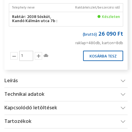
Telephely neve
Raktárkészlet/beszerzési idő
Raktár: 2038 Sóskút,
Készleten
Kandó Kálmán utca 7b :
26 090 Ft
(bruttó)
raklap=480db, karton=8db
db
Leírás
Technikai adatok
Kapcsolódó letöltések
Tartozékok