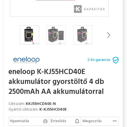
2 év garancia
eneloop K-KJ55HCD40E
akkumulátor gyorstöltő 4 db
2500mAh AA akkumulátorral
Cikkszám:
KKJ55HCD40E-N
Gyártói cikkszám:
K-KJ55HCD40E
Nyomtatás
Értesítés
Megosztás