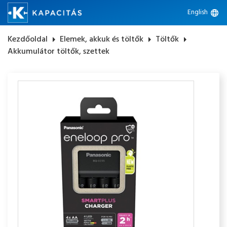
English
language
Kezdőoldal
arrow_right
Elemek, akkuk és töltők
arrow_right
Töltők
arrow_right
Akkumulátor töltők, szettek