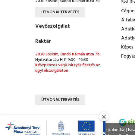
2038 Sóskút, Kandó Kálmán utca 7b
Szállít
Cégün
ÚTVONALTERVEZÉS
Általá
Vevőszolgálat
Adatke
Adatke
Raktár
Képes 
2038 Sóskút, Kandó Kálmán utca 7b.
Fogyas
Nyitvatartás: H-P:9:00 - 16:30
Készpénzes vagy kártyás fizetés az
ügyfélszolgálaton
ÚTVONALTERVEZÉS
Ahogy a legtöbb weboldal, a miénk is sütiket (cookie-kat) ha