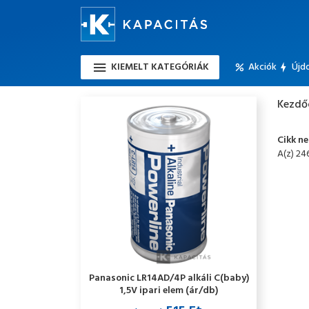
KIEMELT KATEGÓRIÁK
Akciók
Újd
Kezdő
Cikk n
A(z) 24
Panasonic LR14AD/4P alkáli C(baby)
1,5V ipari elem (ár/db)