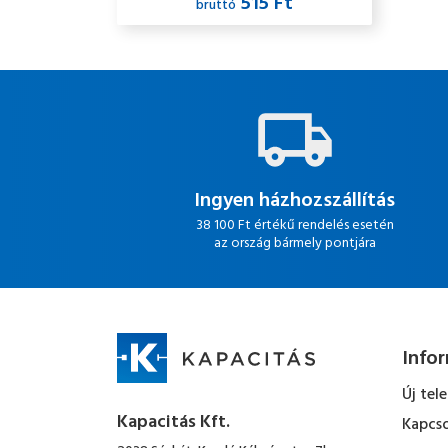
515 Ft
bruttó
Ingyen házhozszállítás
38 100 Ft értékű rendelés esetén
az ország bármely pontjára
Info
Új tel
Kapacitás Kft.
Kapcso