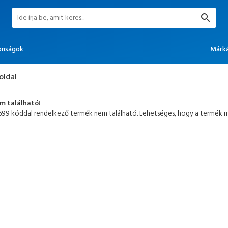
onságok
Márk
oldal
em található!
699 kóddal rendelkező termék nem található. Lehetséges, hogy a termék má