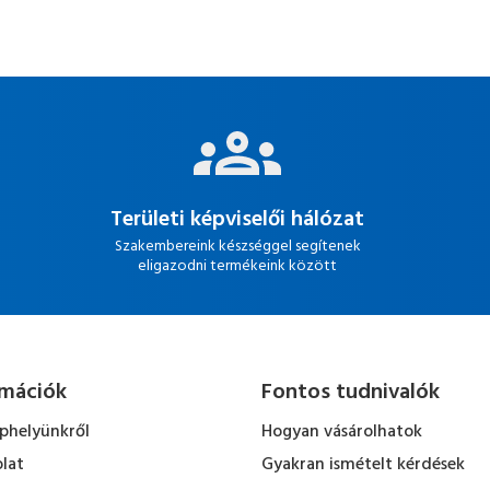
Területi képviselői hálózat
Szakembereink készséggel segítenek
eligazodni termékeink között
rmációk
Fontos tudnivalók
ephelyünkről
Hogyan vásárolhatok
lat
Gyakran ismételt kérdések