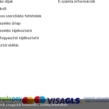
ási díjak
E-számla információk
kről
nos szerződési feltételek
zelési űrlap
zelési tájékoztató
fogyasztói tájékoztató
ztói elállás
sznál a nagyobb felhasználói élmény érdekében.