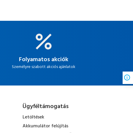
Folyamatos akciók
Személyre szabott akciós ajánlatok
Ügyféltámogatás
Letöltések
Akkumulátor felújítás