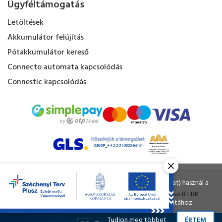
Ügyféltámogatás
Letöltések
Akkumulátor felújítás
Pótakkumulátor kereső
Connecto automata kapcsolódás
Connestic kapcsolódás
Kapacitás Kft. © Minden jog fenntartva.
Ahogy a legtöbb weboldal, a miénk is sütiket (cookie-kat) használ a
nagyobb felhasználói élmény érdekében.
Tervezte és készítette:
Vision-Software
, az
Octopus 8 ERP
A böngészés folytatásával Ön hozzájárul a sütik használatához.
forgalmazója.
Tudjon meg többet
ÉRTEM