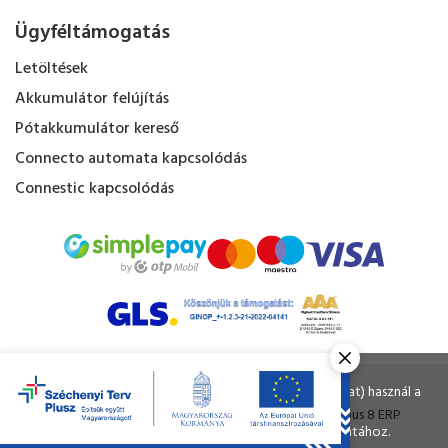
Ügyféltámogatás
Letöltések
Akkumulátor felújítás
Pótakkumulátor kereső
Connecto automata kapcsolódás
Connestic kapcsolódás
Kapacitás Kft. © Minden jog fenntartva.
Ahogy a legtöbb weboldal, a miénk is sütiket (cookie-kat) használ a
nagyobb felhasználói élmény érdekében.
Tervezte és készítette:
Vision-Software
, az
Octopus 8 ERP
A böngészés folytatásával Ön hozzájárul a sütik használatához.
forgalmazója.