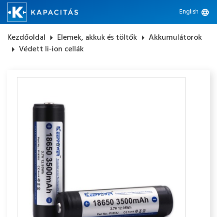
English
language
Kezdőoldal
arrow_right
Elemek, akkuk és töltők
arrow_right
Akkumulátorok
arrow_right
Védett li-ion cellák