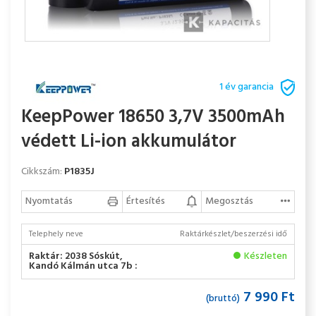
1 év garancia
KeepPower 18650 3,7V 3500mAh
védett Li-ion akkumulátor
Cikkszám:
P1835J
Nyomtatás
Értesítés
Megosztás
Telephely neve
Raktárkészlet/beszerzési idő
Raktár: 2038 Sóskút,
Készleten
Kandó Kálmán utca 7b :
7 990 Ft
(bruttó)