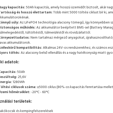
Nagy kapacitás:
50Ah kapacitás, amely hosszú üzemidőt biztosít, akár nag
Tartósság és hosszú élettartam:
Több mint 5000 töltési ciklust bír ki,
akkumulátorokénak.
Könnyű súly:
Az LiFePO4 technológia alacsony tömegű, így könnyebben szá
Biztonságos működés:
Az akkumulátor beépített BMS-sel (Battery Manag
úlmelegedéstől, túltöltéstől, túlmerüléstől és rövidzárlattól.
Környezettudatos:
Nem tartalmaz mérgező anyagokat, újrahasznosítható, é
savas akkumulátorok.
Széleskörű kompatibilitás:
Alkalmas 24V-os rendszerekhez, és számos es
Gyors töltés:
Az alacsony belső ellenállás és a nagy hatékonyság miatt gyor
ki adatok:
Kapacitás:
50Ah
Feszültség:
25,6V
Energia:
1280Wh
Töltési ciklusok száma:
≥5000 ciklus (80%-os kapacitás fenntartása mellet
Üzemi hőmérséklet:
-20°C - 60°C
ználási területek:
Lakókocsik és kempingfelszerelések