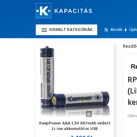
KIEMELT KATEGÓRIÁK
Akciók
Újd
Kezdő
RP
(L
ke
Cikk
KeepPower AAA 1,5V 667mAh védett
Li-ion akkumulátor USB