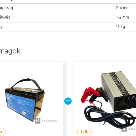
gasság
214 mm
lység
172 mm
ly
13 kg
magok
+
db
1 db