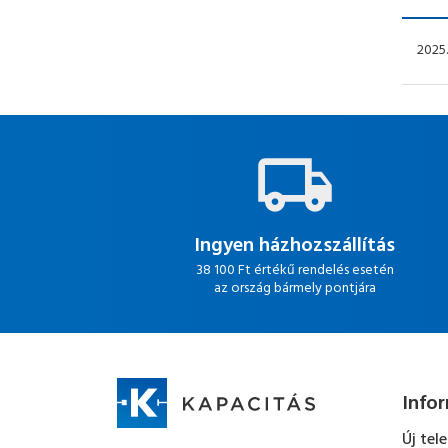
2025.
Ingyen házhozszállítás
38 100 Ft értékű rendelés esetén
az ország bármely pontjára
Info
Új tel