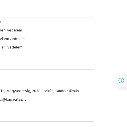
m
lleni védelem
 elleni védelem
lleni védelem
Kft., Magyarország, 2038 Sóskút, Kandó Kálmán
nfo@kapacitas.hu