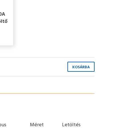
0A
öltő
pus
Méret
Letöltés