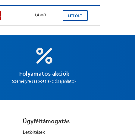
1,4 MB
LETÖLT
Folyamatos akciók
Személyre szabott akciós ajánlatok
Ügyféltámogatás
Letöltések