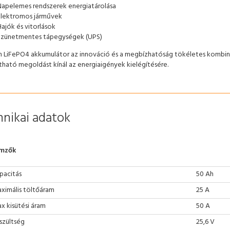
Napelemes rendszerek energiatárolása
Elektromos járművek
ajók és vitorlások
Szünetmentes tápegységek (UPS)
 LiFePO4 akkumulátor az innováció és a megbízhatóság tökéletes kombin
tható megoldást kínál az energiaigények kielégítésére.
nikai adatok
emzők
pacitás
50 Ah
ximális töltőáram
25 A
x kisütési áram
50 A
szültség
25,6 V