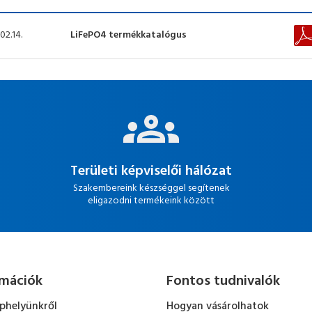
02.14.
LiFePO4 termékkatalógus
Területi képviselői hálózat
Szakembereink készséggel segítenek
eligazodni termékeink között
rmációk
Fontos tudnivalók
ephelyünkről
Hogyan vásárolhatok