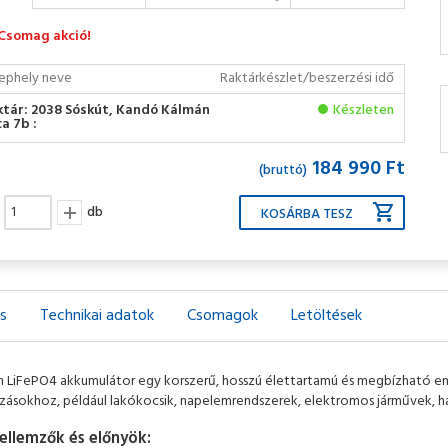
Csomag akció!
ephely neve
Raktárkészlet/beszerzési idő
ktár: 2038 Sóskút, Kandó Kálmán
Készleten
a 7b :
184 990 Ft
(bruttó)
db
ás
Technikai adatok
Csomagok
Letöltések
 LiFePO4 akkumulátor egy korszerű, hosszú élettartamú és megbízható energ
zásokhoz, például lakókocsik, napelemrendszerek, elektromos járművek, hajó
ellemzők és előnyök: