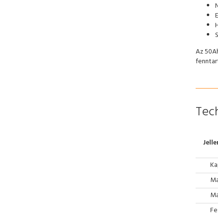
H
Az 50Ah
fenntar
Tech
Jell
Ka
Ma
Ma
Fe