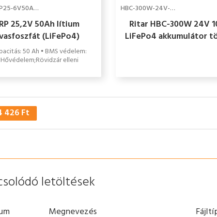
RP-LFP25-6V50AH-BT
HBC-300W-24V-10A
RP 25,2V 50Ah lítium
Ritar HBC-300W 24V 1
vasfoszfát (LiFePo4)
LiFePo4 akkumulátor t
kumulátor / bluetooth,
pacitás: 50 Ah • BMS védelem:
kemping, hajó, hobby
Hővédelem;Rövidzár elleni
védelem;Túlmerítés elleni
em;Túltöltés elleni védelem • IP
védettség: IP65
 426 Ft
csolódó letöltések
um
Megnevezés
Fájltí