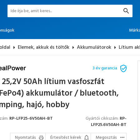
onságok
Márk
oldal
arrow_right
Elemek, akkuk és töltők
arrow_right
Akkumulátorok
arrow_right
Lítium a
3 év garancia
 25,2V 50Ah lítium vasfoszfát
iFePo4) akkumulátor / bluetooth,
mping, hajó, hobby
szám:
RP-LFP25-6V50AH-BT
Gyártói cikkszám:
RP-
LFP25.6V50AH-BT
Nyomtatás
Értesítést kérek
Megosztás