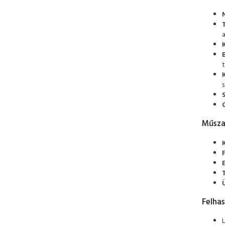
t
Műsza
Felhas