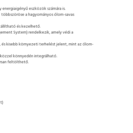
y energiaigényű eszközök számára is.
 ami többszöröse a hagyományos ólom-savas
llítható és kezelhető.
ement System) rendelkezik, amely védi a
s kisebb környezeti terhelést jelent, mint az ólom-
zközzel könnyedén integrálható.
san feltölthető.
t)