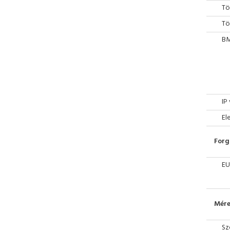
Tö
Tö
BM
IP
El
Forg
EU
Mére
Sz