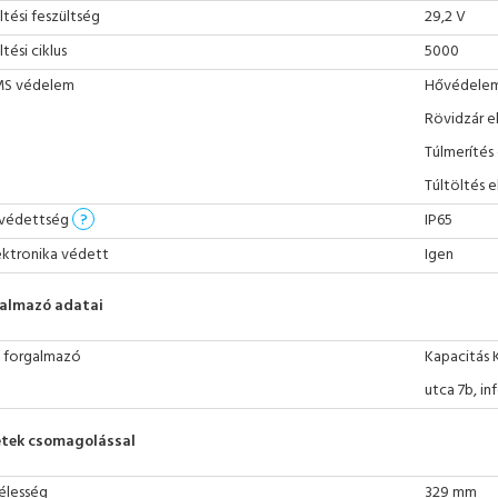
ltési feszültség
29,2 V
ltési ciklus
5000
S védelem
Hővédele
Rövidzár e
Túlmerítés
Túltöltés e
 védettség
?
IP65
ektronika védett
Igen
almazó adatai
 forgalmazó
Kapacitás 
utca 7b, i
tek csomagolással
élesség
329 mm