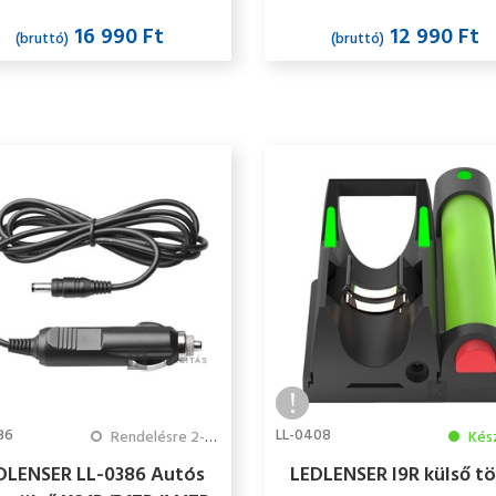
16 990 Ft
12 990 Ft
(bruttó)
(bruttó)
86
LL-0408
Rendelésre 2-3 hét
Kés
DLENSER LL-0386 Autós
LEDLENSER I9R külső tö