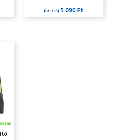
5 090 Ft
(bruttó)
zleten
ltő