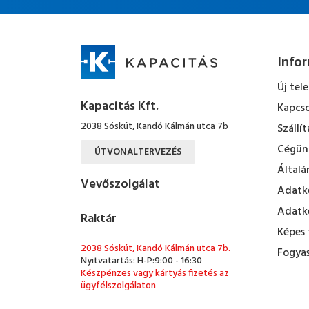
Info
Új tel
Kapacitás Kft.
Kapcso
2038 Sóskút, Kandó Kálmán utca 7b
Szállít
Cégün
ÚTVONALTERVEZÉS
Általá
Vevőszolgálat
Adatke
Adatke
Raktár
Képes 
2038 Sóskút, Kandó Kálmán utca 7b.
Fogyas
Nyitvatartás: H-P:9:00 - 16:30
Készpénzes vagy kártyás fizetés az
ügyfélszolgálaton