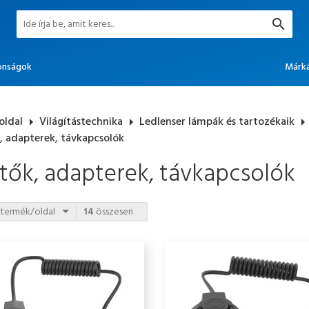
onságok
Márk
oldal
arrow_right
Világítástechnika
arrow_right
Ledlenser lámpák és tartozékaik
arrow_rig
, adapterek, távkapcsolók
tők, adapterek, távkapcsolók
termék/oldal
14
összesen