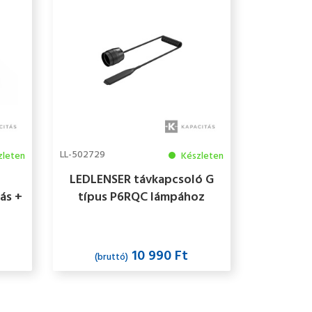
LL-502729
zleten
Készleten
LEDLENSER távkapcsoló G
ás +
típus P6RQC lámpához
10 990 Ft
(bruttó)