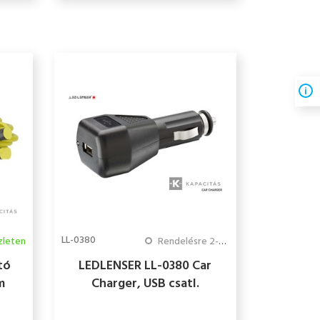
LL-0380
zleten
Rendelésre 2-3 hét
tó
LEDLENSER LL-0380 Car
m
Charger, USB csatl.