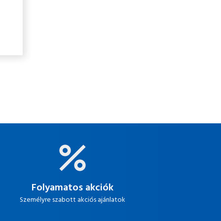
Folyamatos akciók
Személyre szabott akciós ajánlatok