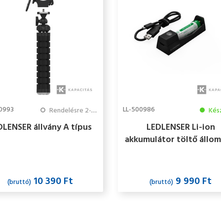
0993
LL-500986
Rendelésre 2-3 hét
Kés
DLENSER állvány A típus
LEDLENSER Li-ion
akkumulátor töltő állom
14500 akku
10 390 Ft
9 990 Ft
(bruttó)
(bruttó)