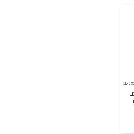
LL-5
L