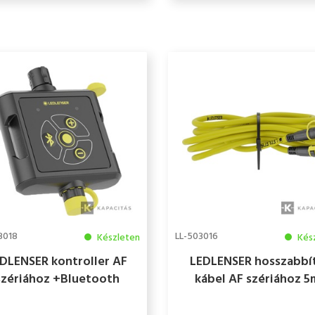
3018
LL-503016
Készleten
Kés
DLENSER kontroller AF
LEDLENSER hosszabbí
szériához +Bluetooth
kábel AF szériához 5