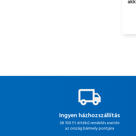
akk
Ingyen házhozszállítás
38 100 Ft értékű rendelés esetén
az ország bármely pontjára