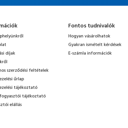
rmációk
Fontos tudnivalók
ephelyünkről
Hogyan vásárolhatok
lat
Gyakran ismételt kérdések
ási díjak
E-számla információk
kről
nos szerződési feltételek
zelési űrlap
zelési tájékoztató
fogyasztói tájékoztató
ztói elállás