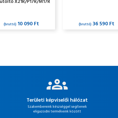
utöltő X21R/P17R/M17R
10 090 Ft
36 590 Ft
(bruttó)
(bruttó)
Területi képviselői hálózat
Szakembereink készséggel segítenek
eligazodni termékeink között