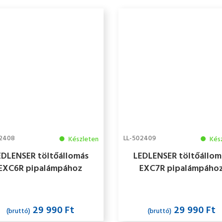
02408
LL-502409
Készleten
Kés
EDLENSER töltőállomás
LEDLENSER töltőállom
EXC6R pipalámpához
EXC7R pipalámpáho
29 990 Ft
29 990 Ft
(bruttó)
(bruttó)