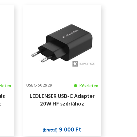
USBC-502929
zleten
Készleten
ás
LEDLENSER USB-C Adapter
z
20W HF szériához
9 000 Ft
(bruttó)