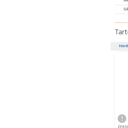
Mé
Sú
Tar
Hord
ZP65