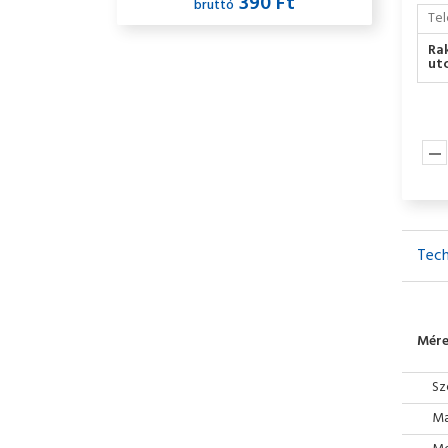
390 Ft
bruttó
Tel
Ra
utc
Tech
Mére
Sz
Ma