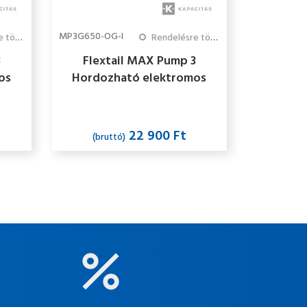
MP3G650-OG-I
 3 hónap
Rendelésre több mint 3 hónap
3
Flextail MAX Pump 3
os
Hordozható elektromos
ekete
pumpa LED lámpával -
narancssárga
22 900 Ft
(bruttó)