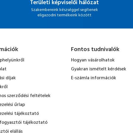
Területi képviselői hálózat
Szakembereink készséggel segítenek
eligazodni termékeink között
rmációk
Fontos tudnivalók
ephelyünkről
Hogyan vásárolhatok
lat
Gyakran ismételt kérdések
ási díjak
E-számla információk
kről
nos szerződési feltételek
zelési űrlap
zelési tájékoztató
fogyasztói tájékoztató
ztói elállás