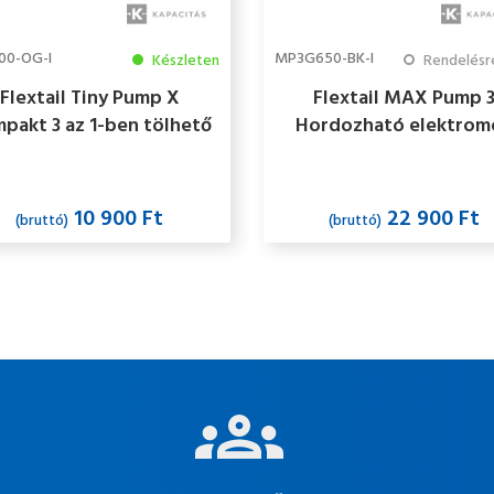
00-OG-I
MP3G650-BK-I
Készleten
Rendelésre több mint
Flextail Tiny Pump X
Flextail MAX Pump 
pakt 3 az 1-ben tölhető
Hordozható elektrom
empingpumpa, narancs
pumpa LED lámpával - f
10 900 Ft
22 900 Ft
(bruttó)
(bruttó)