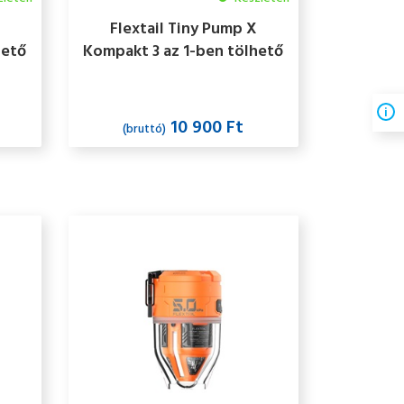
Flextail Tiny Pump X
hető
Kompakt 3 az 1-ben tölhető
te
kempingpumpa, fehér
10 900 Ft
(bruttó)