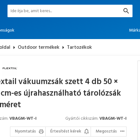
onságok
Márk
oldal
arrow_right
Outdoor termékek
arrow_right
Tartozékok
extail vákuumzsák szett 4 db 50 ×
 cm-es újrahasználható tárolózsák
méret
szám:
VBAGM-WT-I
Gyártói cikkszám:
VBAGM-WT-I
Nyomtatás
Értesítést kérek
Megosztás