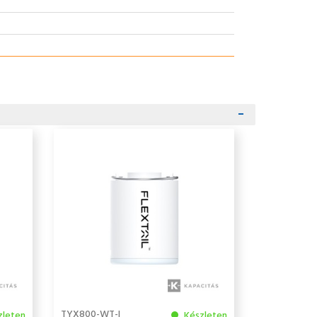
TYX800-WT-I
zleten
Készleten