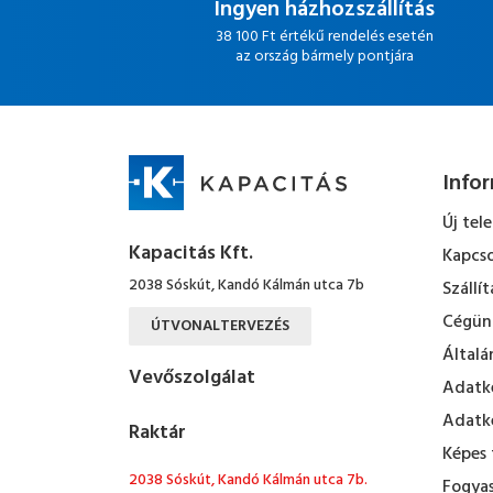
Ingyen házhozszállítás
38 100 Ft értékű rendelés esetén
az ország bármely pontjára
Info
Új tel
Kapacitás Kft.
Kapcso
2038 Sóskút, Kandó Kálmán utca 7b
Szállít
Cégün
ÚTVONALTERVEZÉS
Általá
Vevőszolgálat
Adatke
Adatke
Raktár
Képes 
2038 Sóskút, Kandó Kálmán utca 7b.
Fogyas