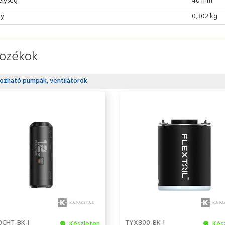
lység
40 mm
ly
0,302 kg
tozékok
ozható pumpák, ventilátorok
0CHT-BK-I
TYX800-BK-I
Készleten
Kés