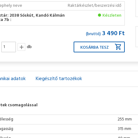
ephely neve
Raktárkészlet/beszerzési idő
ktár: 2038 Sóskút, Kandó Kálmán
Készleten
a 7b :
3 490 Ft
(bruttó)
db
nikai adatok
Kiegészítő tartozékok
tek csomagolással
élesség
255 mm
gasság
315 mm