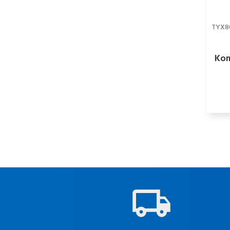
TYX8
Kom
k