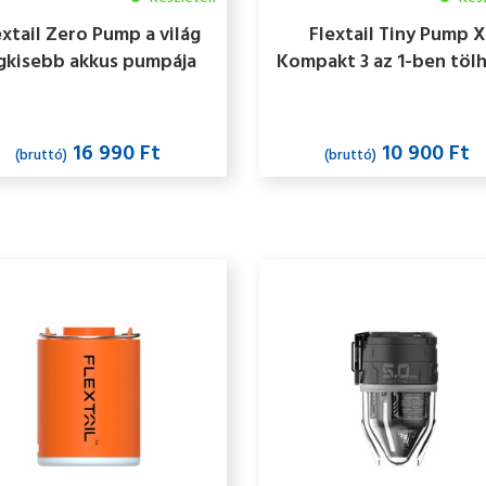
extail Zero Pump a világ
Flextail Tiny Pump X
gkisebb akkus pumpája
Kompakt 3 az 1-ben töl
kempingpumpa, feke
16 990 Ft
10 900 Ft
(bruttó)
(bruttó)