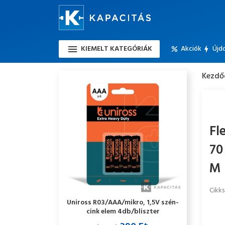
KIEMELT KATEGÓRIÁK
Akciók
Újd
Kezdő
Fl
70
M 
Cikk
Uniross R03/AAA/mikro, 1,5V szén-
cink elem 4db/bliszter