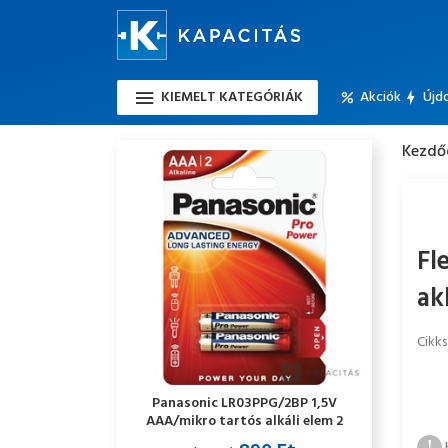
KIEMELT KATEGÓRIÁK
Akciók
Újd
Kezdő
Fl
ak
Cikk
Panasonic LR03PPG/2BP 1,5V
AAA/mikro tartós alkáli elem 2
db/csomag