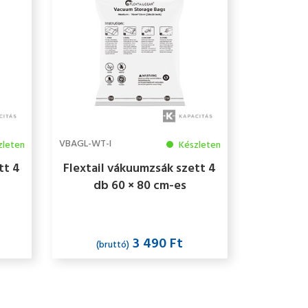
VBAGL-WT-I
zleten
Készleten
tt 4
Flextail vákuumzsák szett 4
db 60 × 80 cm-es
zsák
újrahasználható tárolózsák L
méret
3 490 Ft
(bruttó)