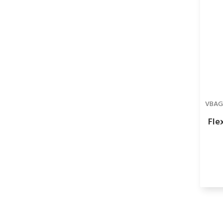
VBAG
Fle
újra