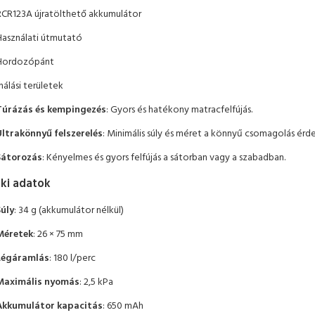
RCR123A újratölthető akkumulátor
Használati útmutató
Hordozópánt
nálási területek
Túrázás és kempingezés
: Gyors és hatékony matracfelfújás.
Ultrakönnyű felszerelés
: Minimális súly és méret a könnyű csomagolás érd
Sátorozás
: Kényelmes és gyors felfújás a sátorban vagy a szabadban.
ki adatok
Súly
: 34 g (akkumulátor nélkül)
Méretek
: 26 × 75 mm
Légáramlás
: 180 l/perc
Maximális nyomás
: 2,5 kPa
Akkumulátor kapacitás
: 650 mAh