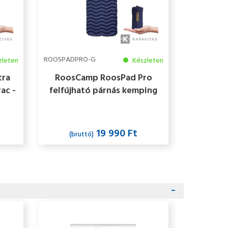
ROOSPADPRO-G
zleten
Készleten
tra
RoosCamp RoosPad Pro
ac -
felfújható párnás kemping
matrac - zöld
19 990 Ft
(bruttó)