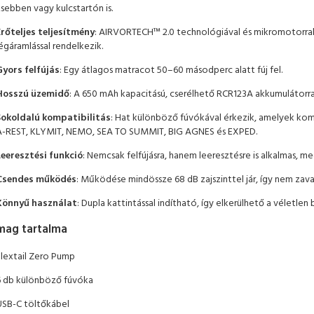
sebben vagy kulcstartón is.
Erőteljes teljesítmény
: AIRVORTECH™ 2.0 technológiával és mikromotorral f
égáramlással rendelkezik.
Gyors felfújás
: Egy átlagos matracot 50–60 másodperc alatt fúj fel.
Hosszú üzemidő
: A 650 mAh kapacitású, cserélhető RCR123A akkumulátorral 
Sokoldalú kompatibilitás
: Hat különböző fúvókával érkezik, amelyek kom
A-REST, KLYMIT, NEMO, SEA TO SUMMIT, BIG AGNES és EXPED.
Leeresztési funkció
: Nemcsak felfújásra, hanem leeresztésre is alkalmas, 
Csendes működés
: Működése mindössze 68 dB zajszinttel jár, így nem zava
Könnyű használat
: Dupla kattintással indítható, így elkerülhető a véletlen
mag tartalma
Flextail Zero Pump
6 db különböző fúvóka
USB-C töltőkábel