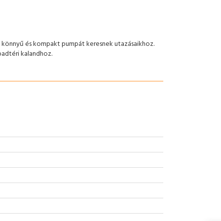
ó, könnyű és kompakt pumpát keresnek utazásaikhoz.
adtéri kalandhoz.