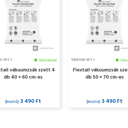
S-WT-I
VBAGM-WT-I
Készleten
Kés
xtail vákuumzsák szett 4
Flextail vákuumzsák sze
db 40 × 60 cm-es
db 50 × 70 cm-es
használható tárolózsák S
újrahasználható tároló
méret
M méret
3 490 Ft
3 490 Ft
(bruttó)
(bruttó)