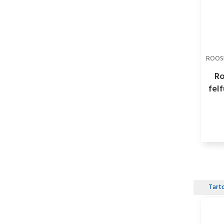
ROOS
Ro
fel
pump
Tart