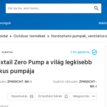
onságok
Márk
oldal
arrow_right
Outdoor termékek
arrow_right
Hordozható pumpák, ventilátoro
2 év garancia
extail Zero Pump a világ legkisebb
kus pumpája
szám:
ZP650CHT-BK-I
Gyártói cikkszám:
ZP650CHT-
BK-I
Nyomtatás
Értesítést kérek
Megosztás
Kifutó