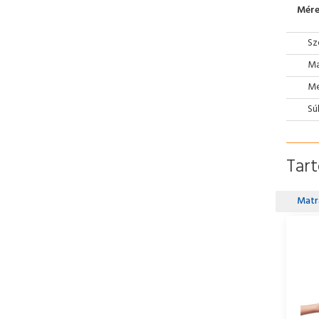
Mére
Sz
Ma
Mé
Sú
Tar
Matr