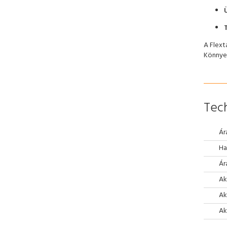
A Flext
Könnyen
Tech
Ár
Ha
Ár
Ak
Ak
Ak