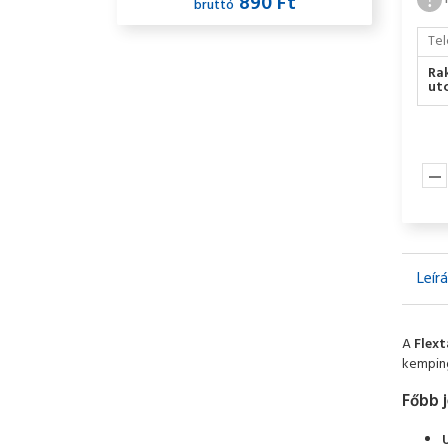
890 Ft
bruttó
Tel
Ra
utc
Leír
A
Flext
kemping
Főbb 