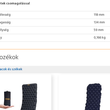
tek csomagolással
élesség
118 mm
gasság
134 mm
lység
59 mm
ly
0,166 kg
tozékok
acok és székek