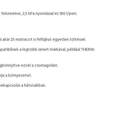
elszerelve, 2,5 kPa nyomással és 180 l/perc
akár 25 matracot is felfújhat egyetlen töltéssel.
patibilisek a legtöbb ismert márkával, például THERM-
megkönnyítve ezzel a csomagolást.
rja a környezetet.
 bekapcsolás a hátizsákban.