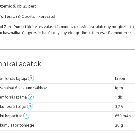
Üzemidő
: Kb. 25 perc
Töltés
: USB-C porton keresztül
ail Zero Pump tökéletes választás mindazok számára, akik egy megbízhat
 használható, gyors és hatékony, így elengedhetetlen eszköz minden szab
nikai adatok
amforrás fajtája
?
Li-ion
sználható vákuumzsákhoz
Igen
amforrás száma
?
1 db
ku feszültsége
?
3,7 V
ku kapacitás
?
650 mAh
kumulátor tömege
20 g