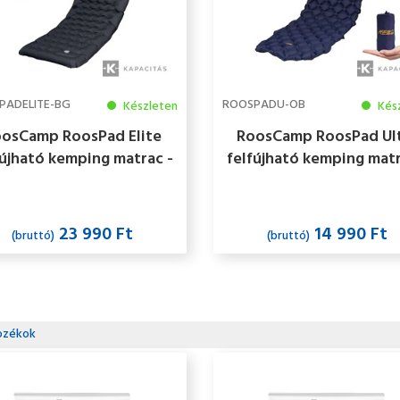
PADELITE-BG
ROOSPADU-OB
Készleten
Kés
osCamp RoosPad Elite
RoosCamp RoosPad Ul
fújható kemping matrac -
felfújható kemping matr
10cm, 40D, beépített
narancs / fekete
a, R4.8, 4 évszakos, kék
/ szürke
23 990 Ft
14 990 Ft
(bruttó)
(bruttó)
ozékok