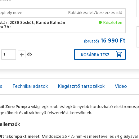
ephely neve
Raktárkészlet/beszerzési idő
ktár: 2038 Sóskút, Kandó Kálmán
Készleten
a 7b :
16 990 Ft
(bruttó)
db
ás
Technikai adatok
Kiegészítő tartozékok
Videó
ail Zero Pump
a világ legkisebb és legkönnyebb hordozható elektromos pu
ezőknek és ultrakönnyű felszerelést keresőknek.
jellemzők
Ultrakompakt méret
: Mindössze 26 × 75 mm-es méretével és 34 g súlyával 