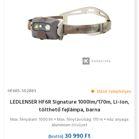
HF6RS-502885
Másik telephelyen
LEDLENSER HF6R Signature 1000lm/170m, Li-ion,
tölthető fejlámpa, barna
Max. fényáram: 1000 lm • Max. fénytávolság: 170 m • Ház anyaga:
Alumínium ötvözet
30 990 Ft
(bruttó)