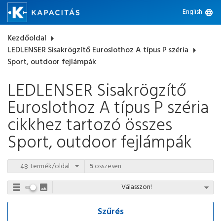
English
language
Kezdőoldal
arrow_right
LEDLENSER Sisakrögzítő Euroslothoz A típus P széria
arrow_right
Sport, outdoor fejlámpák
LEDLENSER Sisakrögzítő
Euroslothoz A típus P széria
cikkhez tartozó összes
Sport, outdoor fejlámpák
termék/oldal
5
összesen
Szűrés