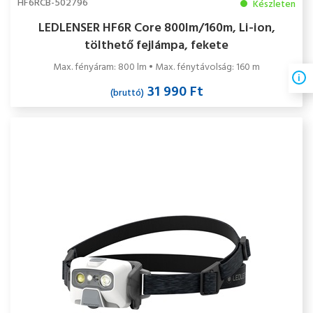
HF6RCB-502796
Készleten
LEDLENSER HF6R Core 800lm/160m, Li-ion,
tölthető fejlámpa, fekete
Max. fényáram: 800 lm • Max. fénytávolság: 160 m
31 990 Ft
(bruttó)