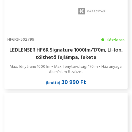
HF6RS-502799
Készleten
LEDLENSER HF6R Signature 1000lm/170m, Li-ion,
tölthető fejlámpa, fekete
Max. fényáram: 1000 lm • Max. fénytávolság: 170 m • Ház anyaga:
Alumínium ötvözet
30 990 Ft
(bruttó)