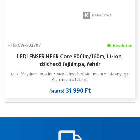
HF6RCW-502797
Készleten
LEDLENSER HF6R Core 800lm/160m, Li-ion,
tölthető fejlámpa, fehér
Max. fényáram: 800 lm • Max. fénytávolság: 160 m • Ház anyaga:
Alumínium ötvözet
31 990 Ft
(bruttó)