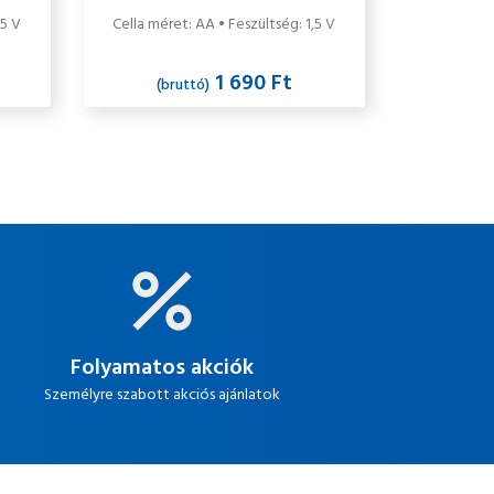
m 4
1.5V alkáli/tartós
,5 V
Cella méret: AA • Feszültség: 1,5 V
elemcsomag 6db/csomag
1 690 Ft
(bruttó)
Folyamatos akciók
Személyre szabott akciós ajánlatok