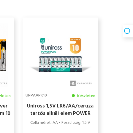
UPPAAPK10
zleten
Készleten
ower
Uniross 1,5V LR6/AA/ceruza
em 10
tartós alkáli elem POWER
PLUS 10db/csomag
Cella méret: AA • Feszültség: 1,5 V