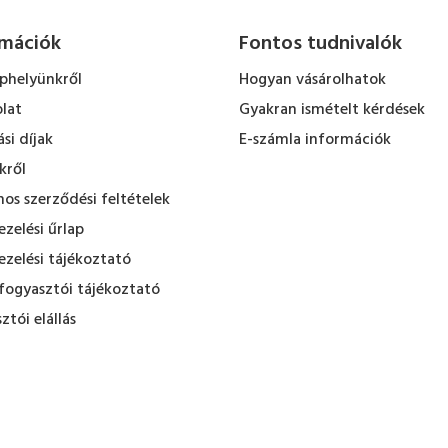
rmációk
Fontos tudnivalók
ephelyünkről
Hogyan vásárolhatok
lat
Gyakran ismételt kérdések
ási díjak
E-számla információk
kről
nos szerződési feltételek
zelési űrlap
zelési tájékoztató
fogyasztói tájékoztató
ztói elállás