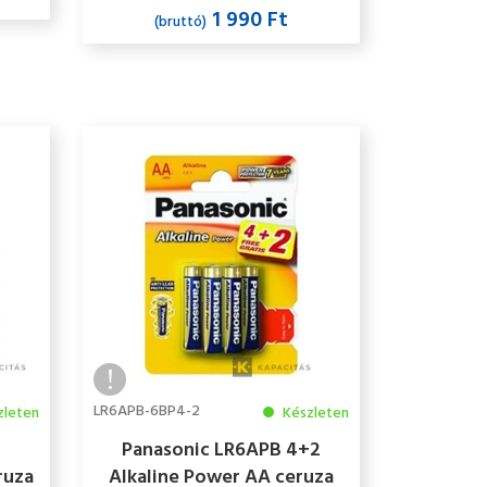
1 990 Ft
(bruttó)
LR6APB-6BP4-2
zleten
Készleten
Panasonic LR6APB 4+2
ruza
Alkaline Power AA ceruza