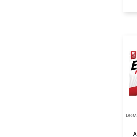
LR6M
A