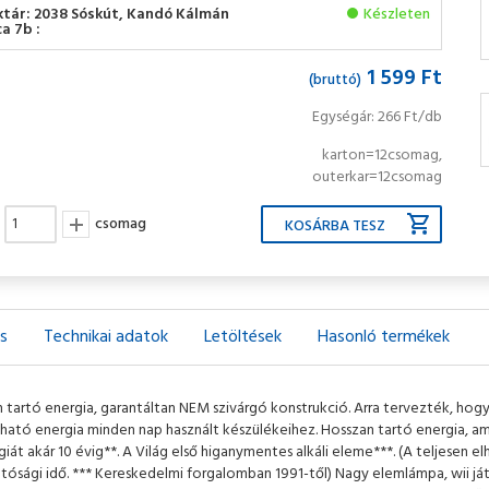
ktár: 2038 Sóskút, Kandó Kálmán
Készleten
a 7b :
1 599 Ft
(bruttó)
Egységár: 266 Ft/db
karton=12csomag,
outerkar=12csomag
csomag
ás
Technikai adatok
Letöltések
Hasonló termékek
 tartó energia, garantáltan NEM szivárgó konstrukció. Arra tervezték, hogy 
ató energia minden nap használt készülékeihez. Hosszan tartó energia, ami
giát akár 10 évig**. A Világ első higanymentes alkáli eleme***. (A teljesen el
atósági idő. *** Kereskedelmi forgalomban 1991-től) Nagy elemlámpa, wii j