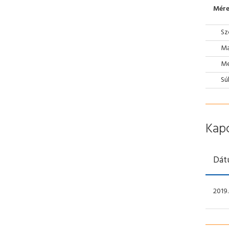
Mére
Sz
Ma
Mé
Sú
Kap
Dát
2019.