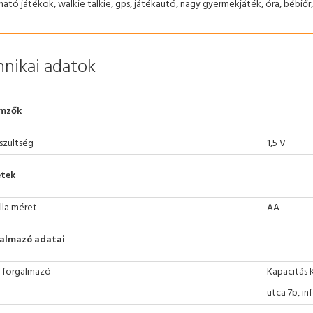
ató játékok, walkie talkie, gps, játékautó, nagy gyermekjáték, óra, bébiőr,
nikai adatok
emzők
szültség
1,5 V
tek
lla méret
AA
almazó adatai
 forgalmazó
Kapacitás 
utca 7b, i