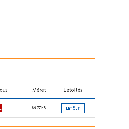
ípus
Méret
Letöltés
189,77 KB
LETÖLT