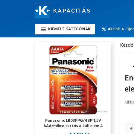
KIEMELT KATEGÓRIÁK
Akciók
Újd
Kezdő
En
el
Cikk
Panasonic LR03PPG/4BP 1,5V
AAA/mikro tartós alkáli elem 4
Tel
db/csomag