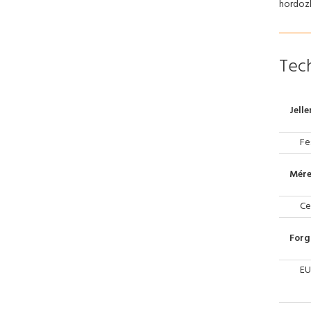
hordozh
Tech
Jell
Fe
Mére
Ce
Forg
EU