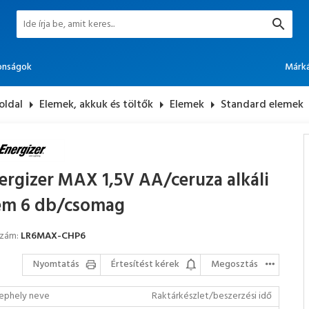
onságok
Márk
oldal
arrow_right
Elemek, akkuk és töltők
arrow_right
Elemek
arrow_right
Standard elemek
ergizer MAX 1,5V AA/ceruza alkáli
em 6 db/csomag
szám:
LR6MAX-CHP6
Nyomtatás
Értesítést kérek
Megosztás
ephely neve
Raktárkészlet/beszerzési idő