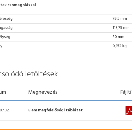
tek csomagolással
élesség
79,5 mm
gasság
113,75 mm
lység
30 mm
ly
0,152 kg
csolódó letöltések
um
Megnevezés
Fájlt
07.02.
Elem megfelelőségi táblázat