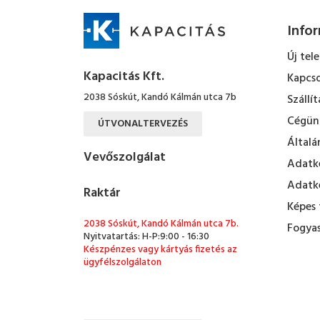
Info
Új tel
Kapacitás Kft.
Kapcso
2038 Sóskút, Kandó Kálmán utca 7b
Szállít
Cégün
ÚTVONALTERVEZÉS
Általá
Vevőszolgálat
Adatke
Adatke
Raktár
Képes 
2038 Sóskút, Kandó Kálmán utca 7b.
Fogyas
Nyitvatartás: H-P:9:00 - 16:30
Készpénzes vagy kártyás fizetés az
ügyfélszolgálaton