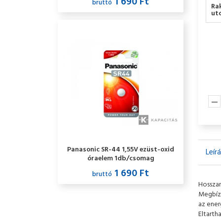
1 690 Ft
bruttó
Ra
utc
Panasonic SR-44 1,55V ezüst-oxid
Leír
óraelem 1db/csomag
1 690 Ft
bruttó
Hosszan
Megbízh
az ener
Eltarth