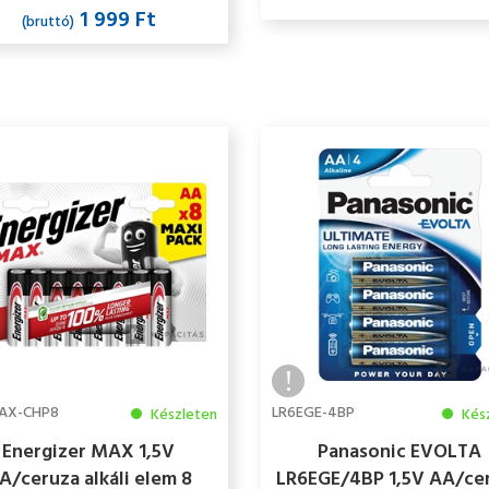
1 999 Ft
(bruttó)
AX-CHP8
LR6EGE-4BP
Készleten
Kés
Energizer MAX 1,5V
Panasonic EVOLTA
A/ceruza alkáli elem 8
LR6EGE/4BP 1,5V AA/ce