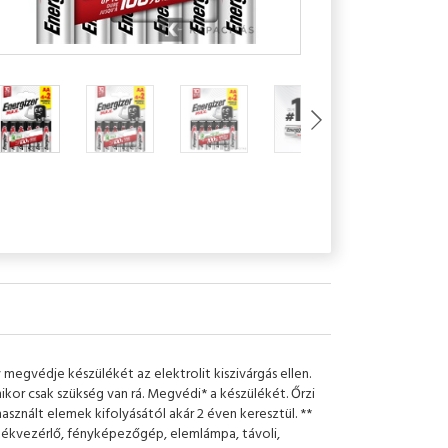
megvédje készülékét az elektrolit kiszivárgás ellen.
kor csak szükség van rá. Megvédi* a készülékét. Őrzi
használt elemek kifolyásától akár 2 éven keresztül. **
átékvezérlő, fényképezőgép, elemlámpa, távoli,