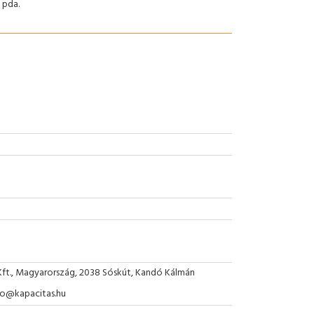
 pda.
Kft., Magyarország, 2038 Sóskút, Kandó Kálmán
nfo@kapacitas.hu