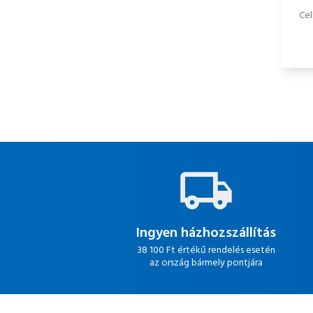
Cel
Ingyen házhozszállítás
38 100 Ft értékű rendelés esetén
az ország bármely pontjára