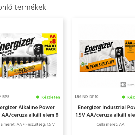
onló termékek
P-BP8
LR6IND-DP10
Készleten
Kés
ergizer Alkaline Power
Energizer Industrial P
V AA/ceruza alkáli elem 8
1,5V AA/ceruza alkáli el
db/csomag
db/csomag
la méret: AA • Feszültség: 1,5 V
Cella méret: AA