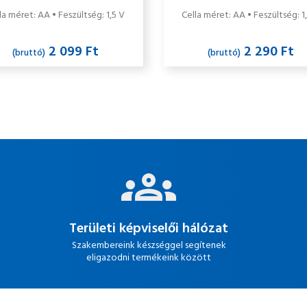
db/csomag
szupertartós alkáli ele
la méret: AA • Feszültség: 1,5 V
Cella méret: AA • Feszültség: 1
db/csomag
2 099 Ft
2 290 Ft
(bruttó)
(bruttó)
Területi képviselői hálózat
Szakembereink készséggel segítenek
eligazodni termékeink között