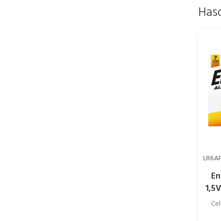
Has
LR6A
En
1,5
Cel