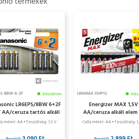
onló termékek
PS-8BW-6-2F
LR6MAX-DHP12
Készleten
Kés
asonic LR6EPS/8BW 6+2F
Energizer MAX 1,5V
V AA/ceruza tartós alkáli
AA/ceruza alkáli elem
elem 8 db/csomag
db/csomag
la méret: AA • Feszültség: 1,5 V
Cella méret: AA • Feszültség: 1
3 090 Ft
2 899 Ft