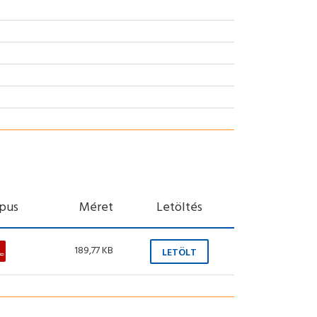
ípus
Méret
Letöltés
189,77 KB
LETÖLT