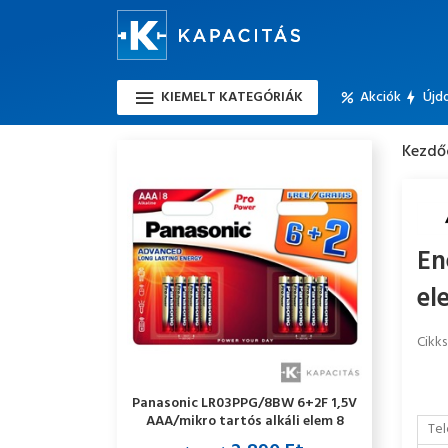
KIEMELT KATEGÓRIÁK
Akciók
Újd
Kezdő
En
el
Cikk
Panasonic LR03PPG/8BW 6+2F 1,5V
AAA/mikro tartós alkáli elem 8
Tel
db/csomag