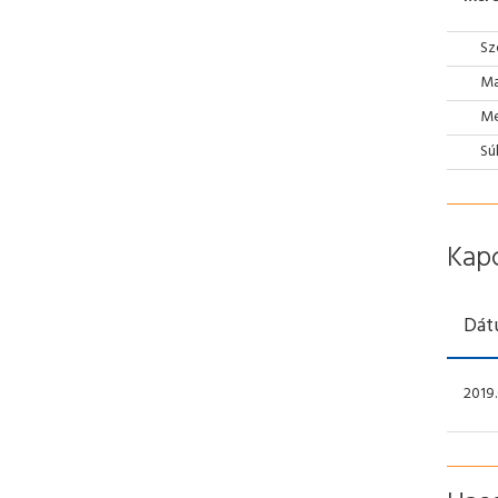
Sz
Ma
Mé
Sú
Kap
Dát
2019.