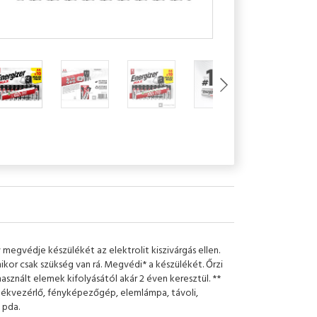
megvédje készülékét az elektrolit kiszivárgás ellen.
kor csak szükség van rá. Megvédi* a készülékét. Őrzi
használt elemek kifolyásától akár 2 éven keresztül. **
átékvezérlő, fényképezőgép, elemlámpa, távoli,
 pda.