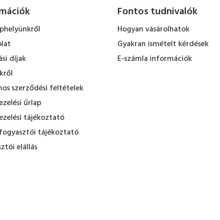
rmációk
Fontos tudnivalók
ephelyünkről
Hogyan vásárolhatok
lat
Gyakran ismételt kérdések
ási díjak
E-számla információk
kről
nos szerződési feltételek
zelési űrlap
zelési tájékoztató
fogyasztói tájékoztató
ztói elállás