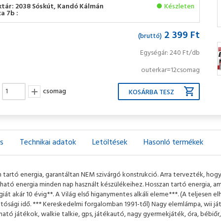
ktár: 2038 Sóskút, Kandó Kálmán
Készleten
a 7b :
2 399 Ft
(bruttó)
Egységár: 240 Ft/db
outerkar=12csomag
csomag
ás
Technikai adatok
Letöltések
Hasonló termékek
 tartó energia, garantáltan NEM szivárgó konstrukció. Arra tervezték, hogy 
ató energia minden nap használt készülékeihez. Hosszan tartó energia, ami
giát akár 10 évig**. A Világ első higanymentes alkáli eleme***. (A teljesen el
atósági idő. *** Kereskedelmi forgalomban 1991-től) Nagy elemlámpa, wii j
ató játékok, walkie talkie, gps, játékautó, nagy gyermekjáték, óra, bébiőr,