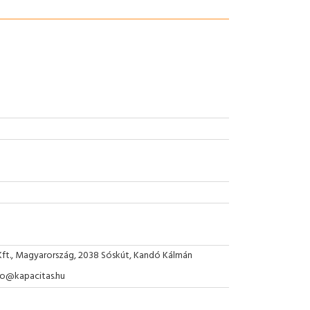
Kft., Magyarország, 2038 Sóskút, Kandó Kálmán
nfo@kapacitas.hu