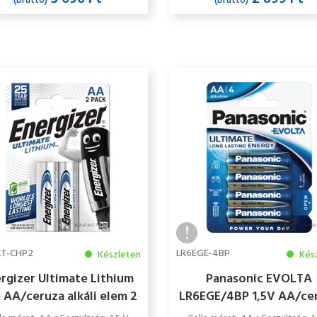
(bruttó)
(bruttó)
LT-CHP2
LR6EGE-4BP
Készleten
Kés
rgizer Ultimate Lithium
Panasonic EVOLTA
V AA/ceruza alkáli elem 2
LR6EGE/4BP 1,5V AA/ce
db/csomag
szupertartós alkáli ele