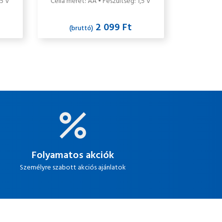
,5 V
Cella méret: AA • Feszültség: 1,5 V
2 099 Ft
(bruttó)
Folyamatos akciók
Személyre szabott akciós ajánlatok