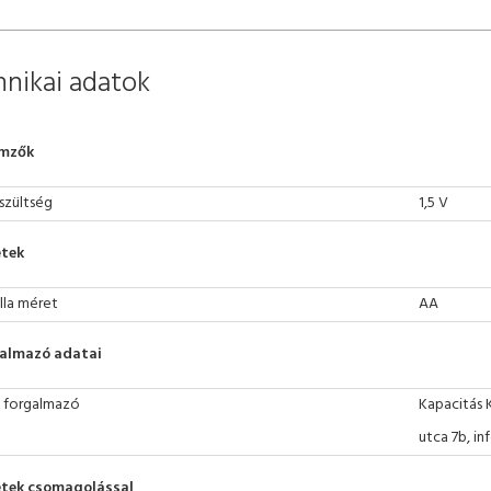
nikai adatok
emzők
szültség
1,5 V
tek
lla méret
AA
almazó adatai
 forgalmazó
Kapacitás 
utca 7b, i
tek csomagolással