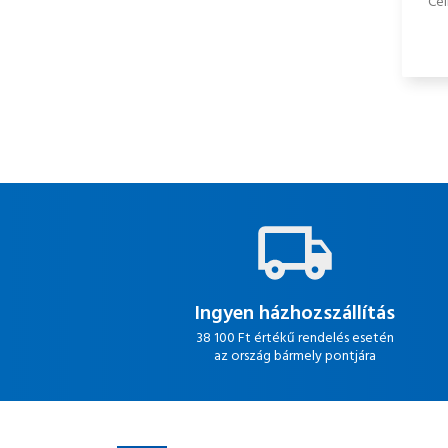
Cel
Ingyen házhozszállítás
38 100 Ft értékű rendelés esetén
az ország bármely pontjára