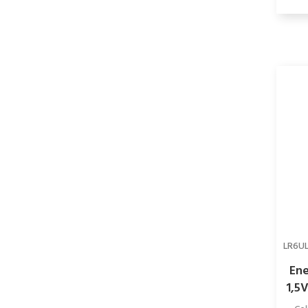
LR6U
Ene
1,5