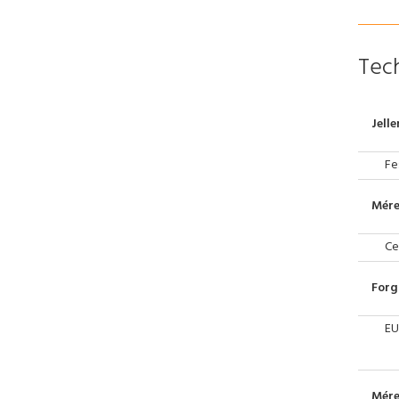
Tech
Jell
Fe
Mére
Ce
Forg
EU
Mére