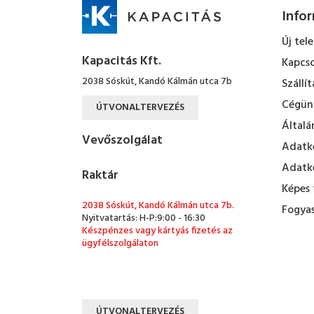
Info
Új tel
Kapacitás Kft.
Kapcso
2038 Sóskút, Kandó Kálmán utca 7b
Szállít
Cégün
ÚTVONALTERVEZÉS
Általá
Vevőszolgálat
Adatke
Adatke
Raktár
Képes 
2038 Sóskút, Kandó Kálmán utca 7b.
Fogyas
Nyitvatartás: H-P:9:00 - 16:30
Készpénzes vagy kártyás fizetés az
ügyfélszolgálaton
ÚTVONALTERVEZÉS