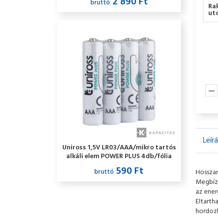
2 890 Ft
bruttó
Ra
utc
Leír
Uniross 1,5V LR03/AAA/mikro tartós
alkáli elem POWER PLUS 4db/fólia
590 Ft
bruttó
Hosszan
Megbízh
az ener
Eltarth
hordozh