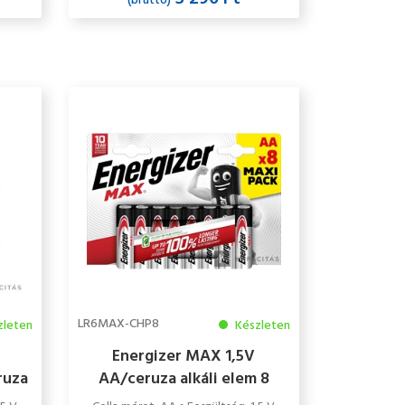
(bruttó)
LR6MAX-CHP8
zleten
Készleten
Energizer MAX 1,5V
ruza
AA/ceruza alkáli elem 8
m 4
db/csomag