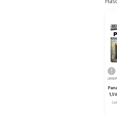
Has
LR6E
Pan
1,5
Cel