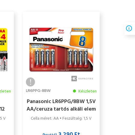
LR6PPG-8BW
zleten
Készleten
Panasonic LR6PPG/8BW 1,5V
 12
AA/ceruza tartós alkáli elem
8 db/csomag
,5 V
Cella méret: AA • Feszültség: 1,5 V
3 290 Ft