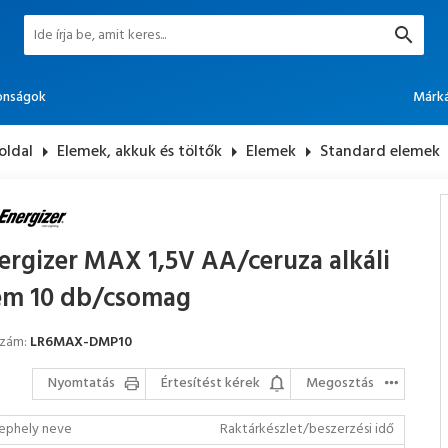
onságok
Márk
oldal
arrow_right
Elemek, akkuk és töltők
arrow_right
Elemek
arrow_right
Standard elemek
ergizer MAX 1,5V AA/ceruza alkáli
em 10 db/csomag
szám:
LR6MAX-DMP10
Nyomtatás
Értesítést kérek
Megosztás
ephely neve
Raktárkészlet/beszerzési idő