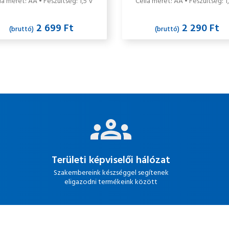
la méret: AA • Feszültség: 1,5 V
Cella méret: AA • Feszültség: 1
db/csomag
2 699 Ft
2 290 Ft
(bruttó)
(bruttó)
Területi képviselői hálózat
Szakembereink készséggel segítenek
eligazodni termékeink között