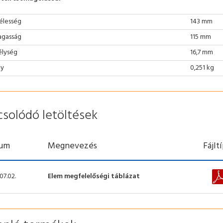
élesség
143 mm
gasság
115 mm
lység
16,7 mm
ly
0,251 kg
csolódó letöltések
um
Megnevezés
Fájlt
07.02.
Elem megfelelőségi táblázat