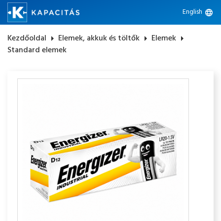
English
language
Kezdőoldal
arrow_right
Elemek, akkuk és töltők
arrow_right
Elemek
arrow_right
Standard elemek