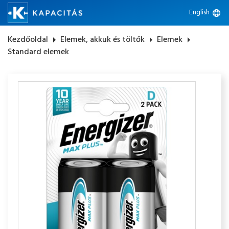
English
language
Kezdőoldal
arrow_right
Elemek, akkuk és töltők
arrow_right
Elemek
arrow_right
Standard elemek