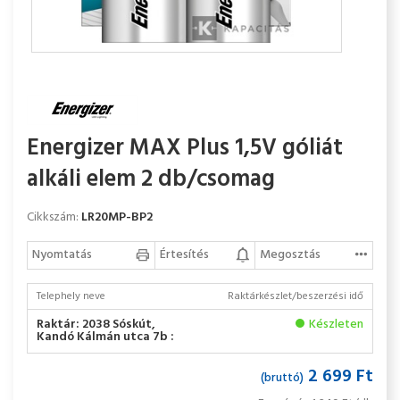
Energizer MAX Plus 1,5V góliát
alkáli elem 2 db/csomag
Cikkszám:
LR20MP-BP2
Nyomtatás
Értesítés
Megosztás
Telephely neve
Raktárkészlet/beszerzési idő
Raktár: 2038 Sóskút,
Készleten
Kandó Kálmán utca 7b :
2 699 Ft
(bruttó)