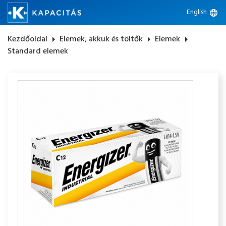
English
language
Kezdőoldal
arrow_right
Elemek, akkuk és töltők
arrow_right
Elemek
arrow_right
Standard elemek