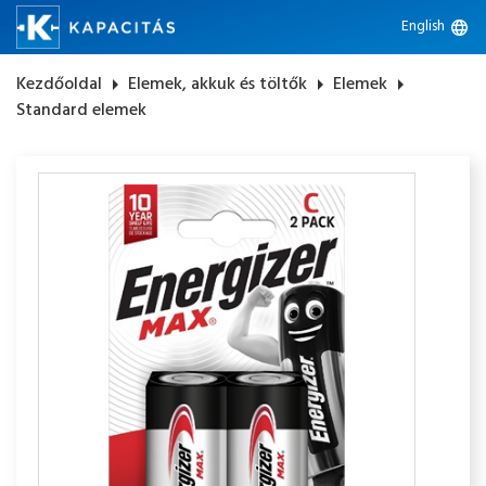
English
language
Kezdőoldal
arrow_right
Elemek, akkuk és töltők
arrow_right
Elemek
arrow_right
Standard elemek