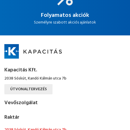
Folyamatos akciók
Személyre szabott akciós ajánlatok
Kapacitás Kft.
2038 Sóskút, Kandó Kálmán utca 7b
ÚTVONALTERVEZÉS
Vevőszolgálat
Raktár
2038 Sóskút, Kandó Kálmán utca 7b.