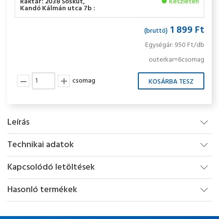
Raktár: 2038 Sóskút,
Készleten
Kandó Kálmán utca 7b :
1 899 Ft
(bruttó)
Egységár: 950 Ft/db
outerkar=6csomag
csomag
Leírás
Technikai adatok
Kapcsolódó letöltések
Hasonló termékek