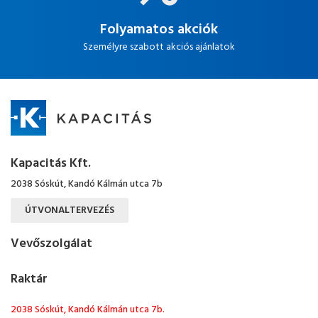
Folyamatos akciók
Személyre szabott akciós ajánlatok
Kapacitás Kft.
2038 Sóskút, Kandó Kálmán utca 7b
ÚTVONALTERVEZÉS
Vevőszolgálat
Raktár
2038 Sóskút, Kandó Kálmán utca 7b.