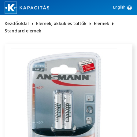
English
language
Kezdőoldal
arrow_right
Elemek, akkuk és töltők
arrow_right
Elemek
arrow_right
Standard elemek