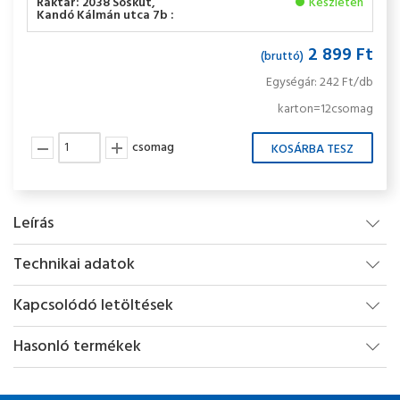
Raktár: 2038 Sóskút,
Készleten
Kandó Kálmán utca 7b :
2 899 Ft
(bruttó)
Egységár: 242 Ft/db
karton=12csomag
csomag
Leírás
Technikai adatok
Kapcsolódó letöltések
Hasonló termékek