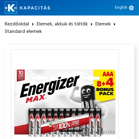
English
language
Kezdőoldal
arrow_right
Elemek, akkuk és töltők
arrow_right
Elemek
arrow_right
Standard elemek