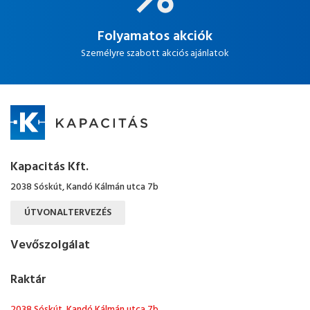
Folyamatos akciók
Személyre szabott akciós ajánlatok
Kapacitás Kft.
2038 Sóskút, Kandó Kálmán utca 7b
ÚTVONALTERVEZÉS
Vevőszolgálat
Raktár
2038 Sóskút, Kandó Kálmán utca 7b.