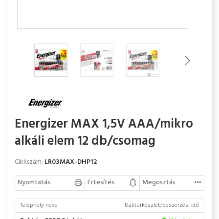
Energizer MAX 1,5V AAA/mikro
alkáli elem 12 db/csomag
Cikkszám:
LR03MAX-DHP12
Nyomtatás
Értesítés
Megosztás
Telephely neve
Raktárkészlet/beszerzési idő