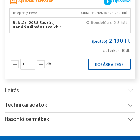
Ajándék tartozék
Újdonság
Telephely neve
Raktárkészlet/beszerzési idő
Raktár: 2038 Sóskút,
Rendelésre 2-3 hét
Kandó Kálmán utca 7b :
2 190 Ft
(bruttó)
outerkar=10db
db
Leírás
Technikai adatok
Hasonló termékek