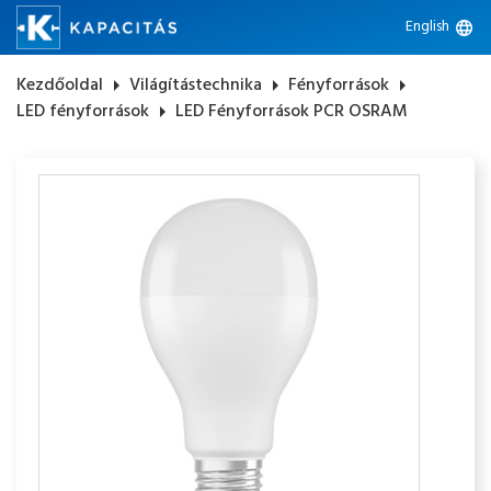
English
language
Kezdőoldal
arrow_right
Világítástechnika
arrow_right
Fényforrások
arrow_right
LED fényforrások
arrow_right
LED Fényforrások PCR OSRAM