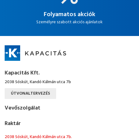
Folyamatos akciók
Személyre szabott akciós ajánlatok
Kapacitás Kft.
2038 Sóskút, Kandó Kálmán utca 7b
ÚTVONALTERVEZÉS
Vevőszolgálat
Raktár
2038 Sóskút, Kandó Kálmán utca 7b.