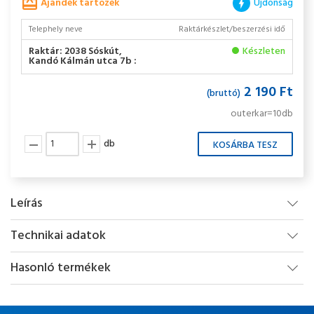
Ajándék tartozék
Újdonság
Telephely neve
Raktárkészlet/beszerzési idő
Raktár: 2038 Sóskút,
Készleten
Kandó Kálmán utca 7b :
2 190 Ft
(bruttó)
outerkar=10db
db
Leírás
Technikai adatok
Hasonló termékek