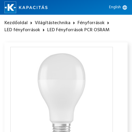
English
language
Kezdőoldal
arrow_right
Világítástechnika
arrow_right
Fényforrások
arrow_right
LED fényforrások
arrow_right
LED Fényforrások PCR OSRAM