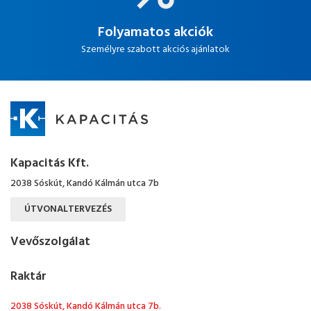
Folyamatos akciók
Személyre szabott akciós ajánlatok
Kapacitás Kft.
2038 Sóskút, Kandó Kálmán utca 7b
ÚTVONALTERVEZÉS
Vevőszolgálat
Raktár
2038 Sóskút, Kandó Kálmán utca 7b.