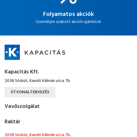
Folyamatos akciók
Személyre szabott akciós ajánlatok
Kapacitás Kft.
2038 Sóskút, Kandó Kálmán utca 7b
ÚTVONALTERVEZÉS
Vevőszolgálat
Raktár
2038 Sóskút, Kandó Kálmán utca 7b.