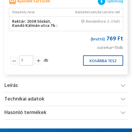
Ajándék tartozék
Újdonság
Telephely neve
Raktárkészlet/beszerzési idő
Raktár: 2038 Sóskút,
Rendelésre 2-3 hét
Kandó Kálmán utca 7b :
769 Ft
(bruttó)
outerkar=10db
db
Leírás
Technikai adatok
Hasonló termékek