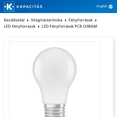
English
language
Kezdőoldal
arrow_right
Világítástechnika
arrow_right
Fényforrások
arrow_right
LED fényforrások
arrow_right
LED Fényforrások PCR OSRAM