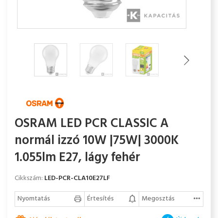
OSRAM LED PCR CLASSIC A
normál izzó 10W |75W| 3000K
1.055lm E27, lágy fehér
Cikkszám:
LED-PCR-CLA10E27LF
Nyomtatás
Értesítés
Megosztás