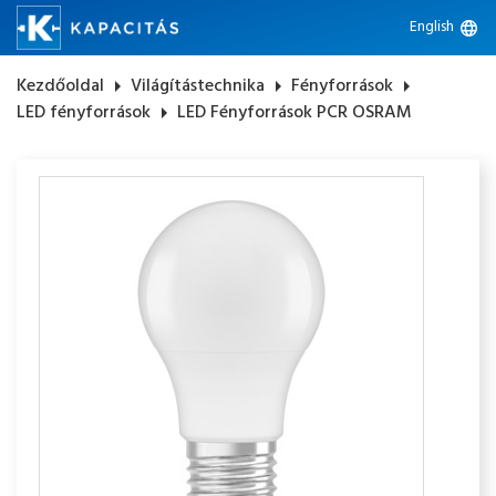
English
language
Kezdőoldal
arrow_right
Világítástechnika
arrow_right
Fényforrások
arrow_right
LED fényforrások
arrow_right
LED Fényforrások PCR OSRAM