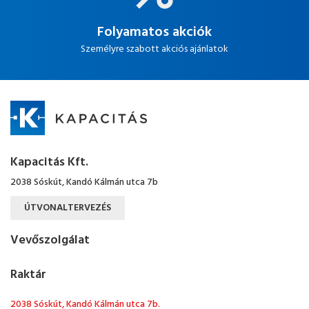
Folyamatos akciók
Személyre szabott akciós ajánlatok
Kapacitás Kft.
2038 Sóskút, Kandó Kálmán utca 7b
ÚTVONALTERVEZÉS
Vevőszolgálat
Raktár
2038 Sóskút, Kandó Kálmán utca 7b.