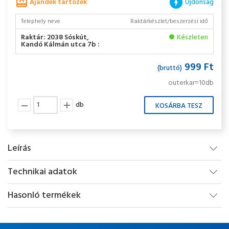
Ajándék tartozék
Újdonság
Telephely neve
Raktárkészlet/beszerzési idő
Raktár: 2038 Sóskút,
Készleten
Kandó Kálmán utca 7b :
999 Ft
(bruttó)
outerkar=10db
db
Leírás
Technikai adatok
Hasonló termékek